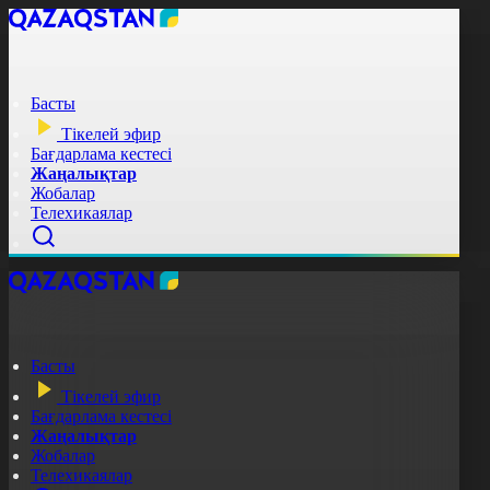
Басты
Тікелей эфир
Бағдарлама кестесі
Жаңалықтар
Жобалар
Телехикаялар
Басты
Тікелей эфир
Бағдарлама кестесі
Жаңалықтар
Жобалар
Телехикаялар