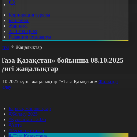
Корпорация туралы
Байланыс
Жарнама
ALTYN QOR
Редакция стандарты
асты
Жаңалықтар
Таза Қазақстан» бойынша 08.10.2025
күнгі жаңалықтар
8.10.2025 күнгі жаңалықтар
#«Таза Қазақстан»
Фильтрді
азалау
Барлық жаңалықтар
#Жолдау 2025
#Құрылтай - 2026
#Апта
#Ресми оқиғалар
#«Таза Қазақстан»