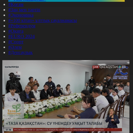
#Қоғам
#Заң мен тәртіп
#Экономика
#«100 кітап» ұлттық сауалнамасы
#Референдум
#Оқиға
#EURO 2024
#Спорт
#Әлем
#Денсаулық