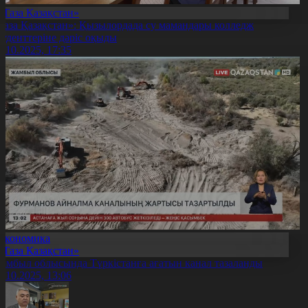
«Таза Қазақстан»
Таза Қазақстан»: Қызылордада су мамандары колледж
туденттеріне дәріс оқыды
8.10.2025, 17:35
Экономика
«Таза Қазақстан»
амбыл облысында Түркістанға ағатын канал тазаланды
8.10.2025, 13:06