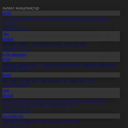
анымал жаңалықтар
Қоғам
нді салалық дәрігерге қаралу үшін терапевт жолдамасы
ажет емес
0.07.2026, 20:05
Білім
Aqparat
апондар Қазақстан өсімдіктерін зерттеп жүр
4.08.2026, 17:30
Басты ақпарат
Спорт
Болашақ ойындары – 2026» халықаралық турнирі басталды
0.07.2026, 10:01
Қоғам
ұрылтай сайлауына үміткерлердің тізімі бекітілді
3.07.2026, 20:03
Білім
Aqparat
Тәуелсіздік ұрпақтары» грантын тағайындау жөніндегі
омиссияның қорытынды отырысы өтті
1.07.2026, 20:11
Жаңалықтар
ымкентте теміржолшылар марапатталды
1.07.2026, 17:15