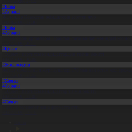
31.07.2026, 17:15
#Білім
#Aqparat
Жапондар Қазақстан өсімдіктерін зерттеп жүр
04.08.2026, 17:30
#Білім
#Aqparat
«Тәуелсіздік ұрпақтары» грантын тағайындау жөніндегі коми
31.07.2026, 20:11
#Қоғам
«Әділет» партиясы кандидаттардың тізімін бекітті
10.07.2026, 20:08
#Жаңалықтар
Жетісу облысының жүргізушілері 170 мыңнан астам жол ережес
31.07.2026, 17:02
#Саясат
#Aqparat
«Әділет» партиясы кандидаттар тізімін бекітті
10.07.2026, 17:00
#Саясат
Ұлттық теледебат жаңа форматта өтті
30.07.2026, 10:18
Басты
Тікелей эфир