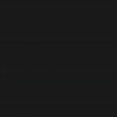
Корпорация туралы
Байланыс
Жарнама
ALTYN QOR
Редакция стандарты
Басты
Жаңалықтар
Арыстан Рысбек 26.05.2026 күнгі жаң
26.05.2026 күнгі жаңалықтар
Фильтрді тазалау
Барлық жаңалықтар
#Жолдау 2025
#Құрылтай - 2026
#Апта
#Ресми оқиғалар
#«Таза Қазақстан»
#Қоғам
#Заң мен тәртіп