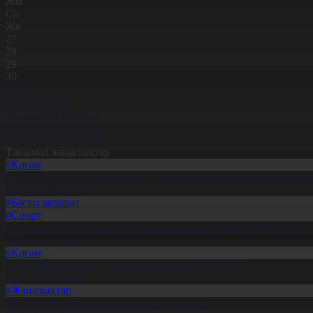
Жм
Сн
Жк
27
28
29
30
1
2
3
4
5
6
7
8
9
10
11
12
13
14
15
16
17
18
19
20
21
22
23
24
25
26
27
28
29
30
31
Танымал жаңалықтар
#Қоғам
Енді салалық дәрігерге қаралу үшін терапевт жолдамасы қажет 
30.07.2026, 20:05
#Басты ақпарат
#Спорт
«Болашақ ойындары – 2026» халықаралық турнирі басталды
30.07.2026, 10:01
#Қоғам
Құрылтай сайлауына үміткерлердің тізімі бекітілді
13.07.2026, 20:03
#Жаңалықтар
Шымкентте теміржолшылар марапатталды