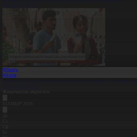
26.05.2026, 10:17
#Оқиға
#Әлем
Үндістанда жүздеген адам ыстықтан зардап шегіп, ауруханаға т
26.05.2026, 10:15
Жаңалықтар мұрағаты
МАМЫР 2026
Дс
Сс
Ср
Бс