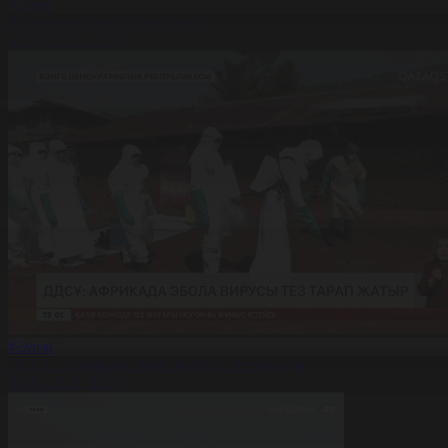
#Әлем
Еуропа жақта күн ысып кетті
26.05.2026, 13:06
#Әлем
ДДСҰ: Африкада эбола вирусы тез тарауда
26.05.2026, 13:03