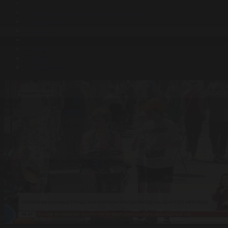
#Экономика
#«100 кітап» ұлттық сауалнамасы
#Референдум
#Оқиға
#EURO 2024
#Спорт
#Әлем
#Денсаулық