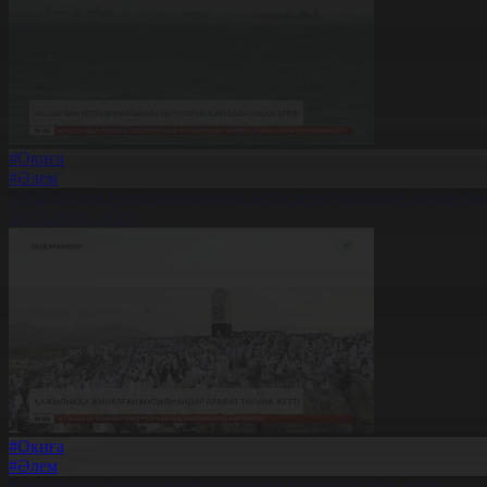
#Оқиға
#Әлем
АҚШ Ислам Республикасының оңтүстігіне қайтадан соққы бер
26.05.2026, 10:21
#Оқиға
#Әлем
Қажылыққа жиналған мұсылмандар Арафат тауына жетті