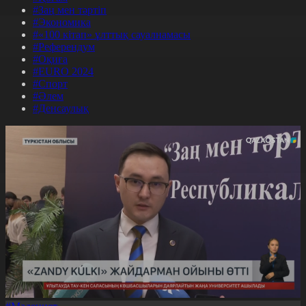
#Заң мен тәртіп
#Экономика
#«100 кітап» ұлттық сауалнамасы
#Референдум
#Оқиға
#EURO 2024
#Спорт
#Әлем
#Денсаулық