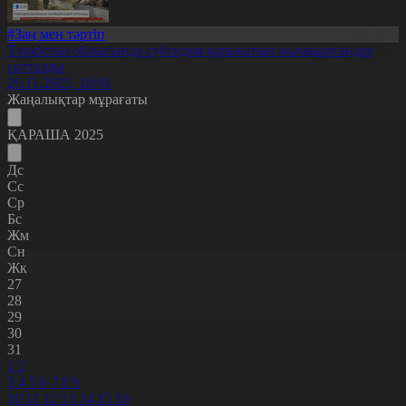
#Заң мен тәртіп
Түркістан облысында субсидия қаражатын жымқырғандар
сотталды
26.11.2025, 10:01
Жаңалықтар мұрағаты
ҚАРАША 2025
Дс
Сс
Ср
Бс
Жм
Сн
Жк
27
28
29
30
31
1
2
3
4
5
6
7
8
9
10
11
12
13
14
15
16