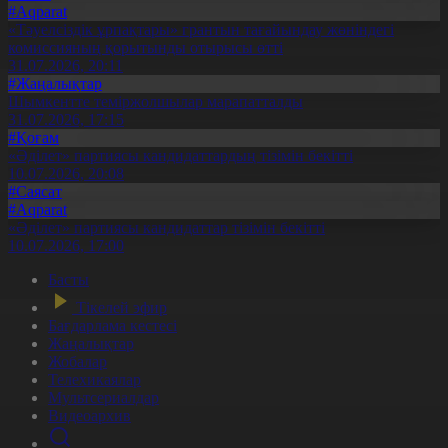
#Aqparat
«Тәуелсіздік ұрпақтары» грантын тағайындау жөніндегі
комиссияның қорытынды отырысы өтті
31.07.2026, 20:11
#Жаңалықтар
Шымкентте теміржолшылар марапатталды
31.07.2026, 17:15
#Қоғам
«Әділет» партиясы кандидаттардың тізімін бекітті
10.07.2026, 20:08
#Саясат
#Aqparat
«Әділет» партиясы кандидаттар тізімін бекітті
10.07.2026, 17:00
Басты
Тікелей эфир
Бағдарлама кестесі
Жаңалықтар
Жобалар
Телехикаялар
Мультсериалдар
Видеоархив