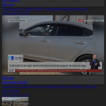
#Мәдениет
#Қоғам
Түркістанда «Zandy kúlki» жайдарман ойындары өтті
26.11.2025, 17:30
#Қоғам
#Заң мен тәртіп
Түркістан облысында жол ережесін бұзған тойшыл жастар
жазаланды
26.11.2025, 13:02