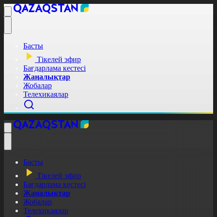
Басты
Тікелей эфир
Бағдарлама кестесі
Жаңалықтар
Жобалар
Телехикаялар
Басты
Тікелей эфир
Бағдарлама кестесі
Жаңалықтар
Жобалар
Телехикаялар