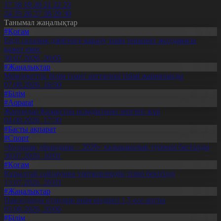
17
18
19
20
21
22
23
24
25
26
27
28
29
30
Танымал жаңалықтар
#Қоғам
Енді салалық дәрігерге қаралу үшін терапевт жолдамасы
қажет емес
30.07.2026, 20:05
#Жаңалықтар
Мемлекеттік білім грант иегерлері тізімі жарияланды
07.08.2026, 16:50
#Білім
#Aqparat
Жапондар Қазақстан өсімдіктерін зерттеп жүр
04.08.2026, 17:30
#Басты ақпарат
#Спорт
«Болашақ ойындары – 2026» халықаралық турнирі басталды
30.07.2026, 10:01
#Қоғам
Құрылтай сайлауына үміткерлердің тізімі бекітілді
13.07.2026, 20:03
#Жаңалықтар
Павлодарда отандық өнім өндірісі 1,5 есе артты
05.08.2026, 20:06
#Білім