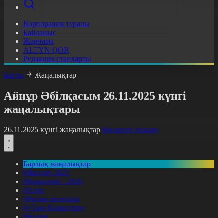
Корпорация туралы
Байланыс
Жарнама
ALTYN QOR
Редакция стандарты
Басты
Жаңалықтар
Айнұр Әбілқасым 26.11.2025 күнгі
жаңалықтары
26.11.2025 күнгі жаңалықтар
Фильтрді тазалау
Барлық жаңалықтар
#Жолдау 2025
#Құрылтай - 2026
#Апта
#Ресми оқиғалар
#«Таза Қазақстан»
#Қоғам