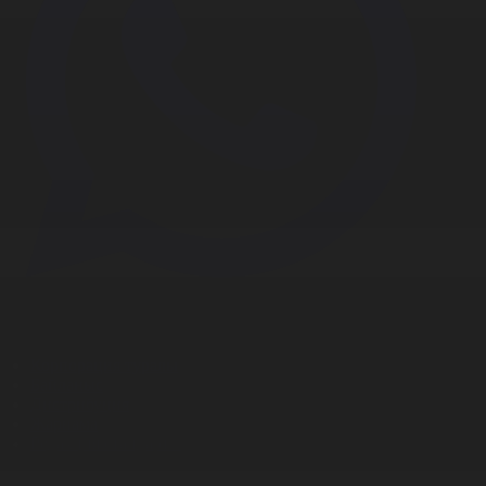
Корпорация туралы
Байланыс
Дистрибуция
Жарнама
Редакция стандарты