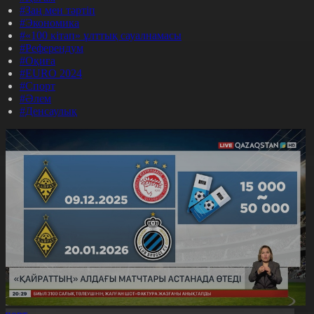
#Заң мен тәртіп
#Экономика
#«100 кітап» ұлттық сауалнамасы
#Референдум
#Оқиға
#EURO 2024
#Спорт
#Әлем
#Денсаулық