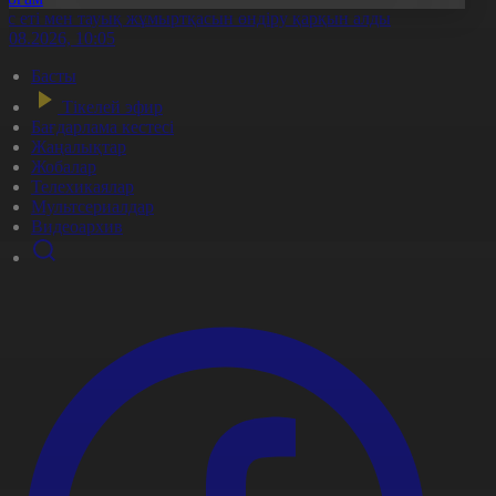
ұс еті мен тауық жұмыртқасын өндіру қарқын алды
7.08.2026, 10:05
Басты
Тікелей эфир
Бағдарлама кестесі
Жаңалықтар
Жобалар
Телехикаялар
Мультсериалдар
Видеоархив