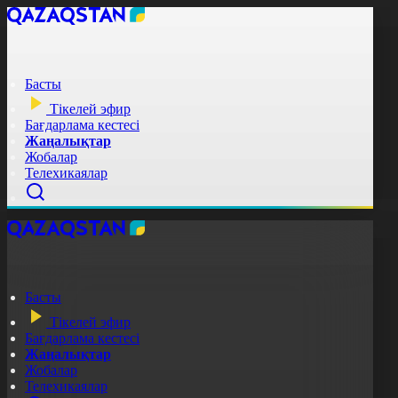
Басты
Тікелей эфир
Бағдарлама кестесі
Жаңалықтар
Жобалар
Телехикаялар
Басты
Тікелей эфир
Бағдарлама кестесі
Жаңалықтар
Жобалар
Телехикаялар