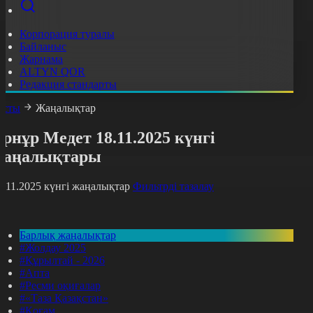
Корпорация туралы
Байланыс
Жарнама
ALTYN QOR
Редакция стандарты
асты
Жаңалықтар
рнұр Медет 18.11.2025 күнгі
жаңалықтары
8.11.2025 күнгі жаңалықтар
Фильтрді тазалау
Барлық жаңалықтар
#Жолдау 2025
#Құрылтай - 2026
#Апта
#Ресми оқиғалар
#«Таза Қазақстан»
#Қоғам