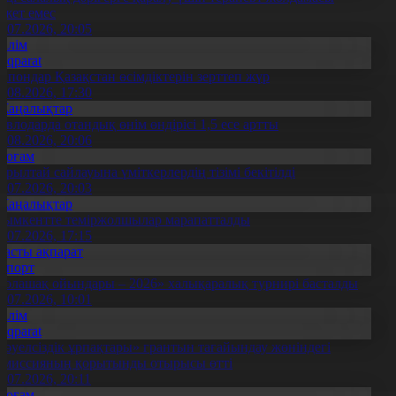
ажет емес
0.07.2026, 20:05
Білім
Aqparat
апондар Қазақстан өсімдіктерін зерттеп жүр
4.08.2026, 17:30
Жаңалықтар
авлодарда отандық өнім өндірісі 1,5 есе артты
5.08.2026, 20:06
Қоғам
ұрылтай сайлауына үміткерлердің тізімі бекітілді
3.07.2026, 20:03
Жаңалықтар
ымкентте теміржолшылар марапатталды
1.07.2026, 17:15
Басты ақпарат
Спорт
Болашақ ойындары – 2026» халықаралық турнирі басталды
0.07.2026, 10:01
Білім
Aqparat
Тәуелсіздік ұрпақтары» грантын тағайындау жөніндегі
омиссияның қорытынды отырысы өтті
1.07.2026, 20:11
Қоғам