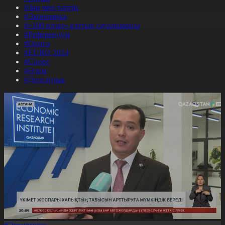
#Заң мен тәртіп
#Экономика
#«100 кітап» ұлттық сауалнамасы
#Референдум
#Оқиға
#EURO 2024
#Спорт
#Әлем
#Денсаулық