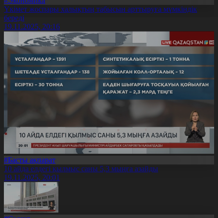
#Экономика
Үкімет жоспары халықтың табысын арттыруға мүмкіндік
береді
19.11.2025, 20:16
#Басты ақпарат
10 айда елдегі қылмыс саны 5,3 мыңға азайды
19.11.2025, 20:01