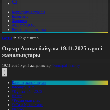
Корпорация туралы
Байланыс
Жарнама
ALTYN QOR
Редакция стандарты
Басты
Жаңалықтар
Оңғар Алпысбайұлы 19.11.2025 күнгі
жаңалықтары
19.11.2025 күнгі жаңалықтар
Фильтрді тазалау
Барлық жаңалықтар
#Жолдау 2025
#Құрылтай - 2026
#Апта
#Ресми оқиғалар
#«Таза Қазақстан»
#Қоғам