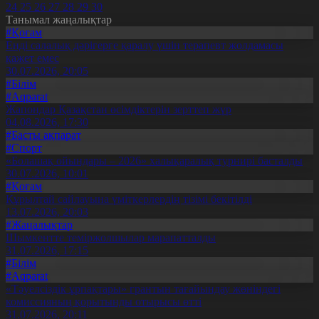
24
25
26
27
28
29
30
Танымал жаңалықтар
#Қоғам
Енді салалық дәрігерге қаралу үшін терапевт жолдамасы
қажет емес
30.07.2026, 20:05
#Білім
#Aqparat
Жапондар Қазақстан өсімдіктерін зерттеп жүр
04.08.2026, 17:30
#Басты ақпарат
#Спорт
«Болашақ ойындары – 2026» халықаралық турнирі басталды
30.07.2026, 10:01
#Қоғам
Құрылтай сайлауына үміткерлердің тізімі бекітілді
13.07.2026, 20:03
#Жаңалықтар
Шымкентте теміржолшылар марапатталды
31.07.2026, 17:15
#Білім
#Aqparat
«Тәуелсіздік ұрпақтары» грантын тағайындау жөніндегі
комиссияның қорытынды отырысы өтті
31.07.2026, 20:11