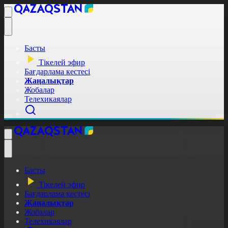
Басты
Тікелей эфир
Бағдарлама кестесі
Жаңалықтар
Жобалар
Телехикаялар
Басты
Тікелей эфир
Бағдарлама кестесі
Жаңалықтар
Жобалар
Телехикаялар