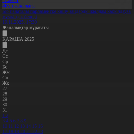
#Саясат
#Күн жаңалығы
Бір палаталы парламентке көшу заңдарды жылдам қабылдауға
мүмкіндік береді
19.11.2025, 17:30
Жаңалықтар мұрағаты
ҚАРАША 2025
Дс
Сс
Ср
Бс
Жм
Сн
Жк
27
28
29
30
31
1
2
3
4
5
6
7
8
9
10
11
12
13
14
15
16
17
18
19
20
21
22
23