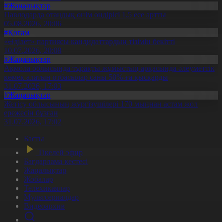
#Жаңалықтар
Павлодарда отандық өнім өндірісі 1,5 есе артты
05.08.2026, 20:06
#Қоғам
«Әділет» партиясы кандидаттардың тізімін бекітті
10.07.2026, 20:08
#Жаңалықтар
Ақмола облысында тұрақты жұмыстың арқасында әлеуметтік
көмек алатын отбасылар саны 50%-ға қысқарды
31.07.2026, 17:03
#Жаңалықтар
Жетісу облысының жүргізушілері 170 мыңнан астам жол
ережесін бұзған
31.07.2026, 17:02
Басты
Тікелей эфир
Бағдарлама кестесі
Жаңалықтар
Жобалар
Телехикаялар
Мультсериалдар
Видеоархив