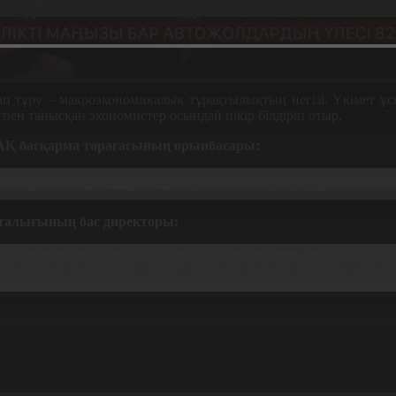
 тұру – макроэкономикалық тұрақтылықтың негізі. Үкімет ұсын
пен танысқан экономистер осындай пікір білдіріп отыр.
 АҚ басқарма төрағасының орынбасары:
ырылатын болады. Өйткені өсімдік өспейтін жаққа неліктен а
ру өте маңызды. Өйткені бұл жұмсалған қаражаттың жұмсалған 
рталығының бас директоры:
Ұлттық қордан бөлінетін трансферттің көлеміне шектеу қою. 
халықтың әл-ауқатын көтеру мәселесі құжат бойынша мақсат 
ысы ел экономикасымен пара-пар өсім көрсетсе дұрыс болар еді