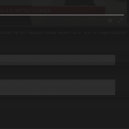
ған бүгінгі жоспар толық жүзеге асса, осы екі көрсеткішпен
уыл шаруашылығын дамыту деген сияқты. Немесе өндірісі
күштің тиімділігі деген сұрақты ескеруі керек.
Бұл - өте дұрыс. Оңай жолмен ақша ала алмайтын болсақ
етілді. Сондықтан оны халық міндетті түрде сезінеді.
.