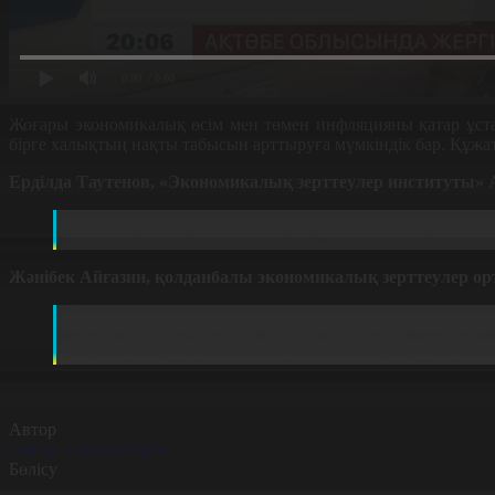
0:00
/ 0:00
Жоғары экономикалық өсім мен төмен инфляцияны қатар ұстап
бірге халықтың нақты табысын арттыруға мүмкіндік бар. Құжат
Ерділда Таутенов, «Экономикалық зерттеулер институты»
Әр өңірде өзінің спецификасына сай жобалар іске ас
дамыған жерге спецификасына сай жобаларды іске асы
Жәнібек Айғазин, қолданбалы экономикалық зерттеулер о
Ең негізгі екі тұсына тоқталғым келеді. Алғашқысы 
басқа жақтан табудың амалын жасаймыз. Екіншісі - 
Болашақта жылына 2-3 пайыз ғана емес, халықтың таб
Автор
Оңғар Алпысбайұлы
Бөлісу