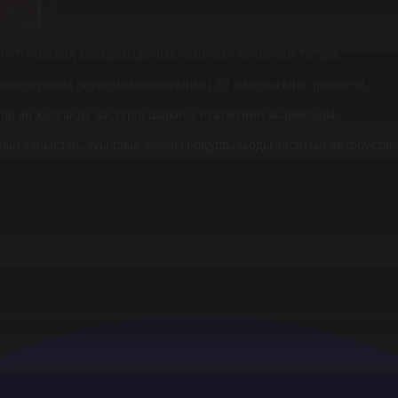
еспубликалық қайырымдылық акциясы жалғасын табуда.
конвенцияны ратификациялауының 20 жылдығына арналған.
р ай қалғанда дәстүрлі шараны өткізетінін жариялады.
рын табыстап, ауылдық жердегі оқушыларды таситын автобустар