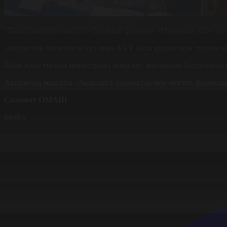
«Балаға мейірім сыйла!» Осындай ұранмен «Мектепке жол» р
Әлеуметтік бағыттағы бұл шара БҰҰ Бала құқықтары туралы 
Білім және ғылым министрлігі жаңа оқу жылының басталуына бі
Акцияның мақсаты - балаларға оқулықтар мен мектеп формала
Саламат ОМАШ
Бөлісу