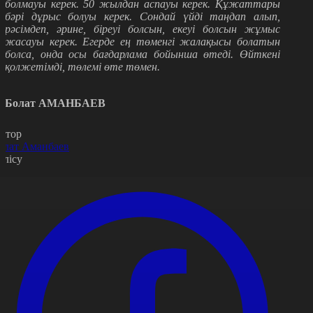
болмауы керек. 50 жылдан аспауы керек. Құжаттары
бәрі дұрыс болуы керек. Сондай үйді таңдап алып
,
рәсімдеп, әрине, біреуі болсын, екеуі болсын жұмыс
жасауы керек. Егерде
ең төменгі
жалақысы болатын
болса
,
онда осы бағдарлама бойынша өтеді. Өйткені
қолжетімді, төлемі өте төмен.
Болат АМАНБАЕВ
втор
олат Аманбаев
өлісу