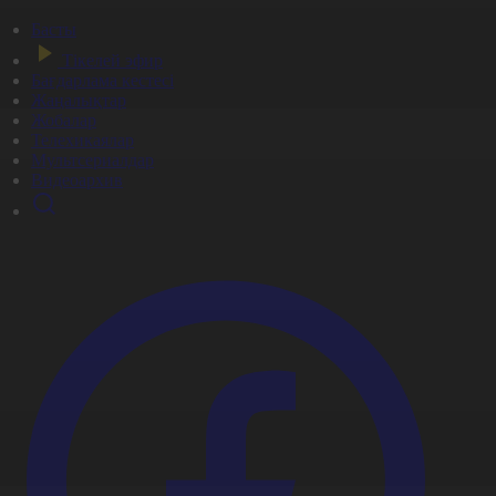
Басты
Тікелей эфир
Бағдарлама кестесі
Жаңалықтар
Жобалар
Телехикаялар
Мультсериалдар
Видеоархив