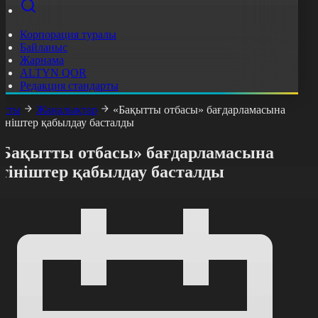
Корпорация туралы
Байланыс
Жарнама
ALTYN QOR
Редакция стандарты
асты
Жаңалықтар
«Бақытты отбасы» бағдарламасына
тініштер қабылдау басталды
«Бақытты отбасы» бағдарламасына
өтініштер қабылдау басталды