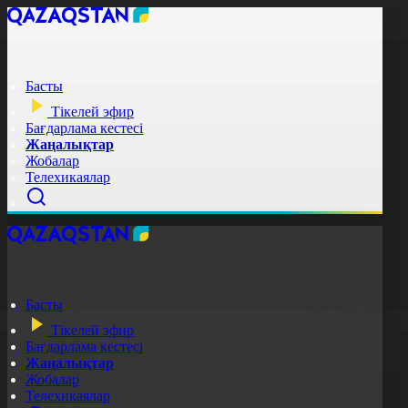
Басты
Тікелей эфир
Бағдарлама кестесі
Жаңалықтар
Жобалар
Телехикаялар
Басты
Тікелей эфир
Бағдарлама кестесі
Жаңалықтар
Жобалар
Телехикаялар