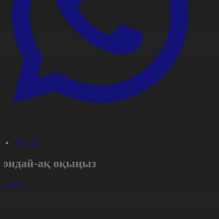
#Қоғам
Сондай-ақ оқыңыз
арлығы