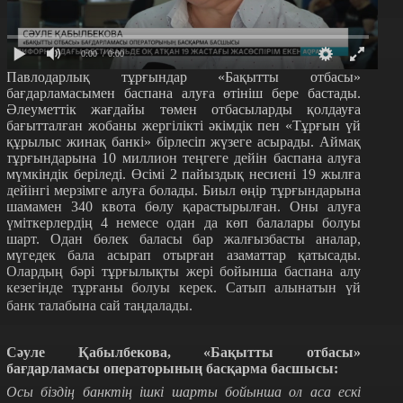
0:00
/ 0:00
Павлодарлық тұрғындар «Бақытты отбасы»
бағдарламасымен баспана алуға өтініш бере бастады.
Әлеуметтік жағдайы төмен отбасыларды қолдауға
бағытталған жобаны жергілікті әкімдік пен «Тұрғын үй
құрылыс жинақ банкі» бірлесіп жүзеге асырады. Аймақ
тұрғындарына 10 миллион теңгеге дейін баспана алуға
мүмкіндік беріледі. Өсімі 2 пайыздық несиені 19 жылға
дейінгі мерзімге алуға болады. Биыл өңір тұрғындарына
шамамен 340 квота бөлу қарастырылған. Оны алуға
үміткерлердің 4 немесе одан да көп балалары болуы
шарт. Одан бөлек баласы бар жалғызбасты аналар,
мүгедек бала асырап отырған азаматтар қатысады.
Олардың бәрі тұрғылықты жері бойынша баспана алу
кезегінде тұрғаны болуы керек. Сатып алынатын үй
банк талабына сай таңдалады.
Сәуле Қабылбекова, «Бақытты отбасы»
бағдарламасы операторының басқарма басшысы:
Осы біздің банктің ішкі шарты бойынша ол аса ескі