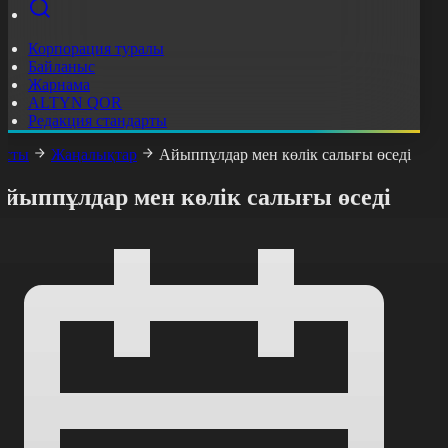
Корпорация туралы
Байланыс
Жарнама
ALTYN QOR
Редакция стандарты
асты
Жаңалықтар
Айыппұлдар мен көлік салығы өседі
Айыппұлдар мен көлік салығы өседі