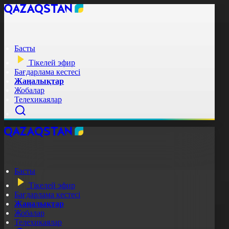
Басты
Тікелей эфир
Бағдарлама кестесі
Жаңалықтар
Жобалар
Телехикаялар
Басты
Тікелей эфир
Бағдарлама кестесі
Жаңалықтар
Жобалар
Телехикаялар