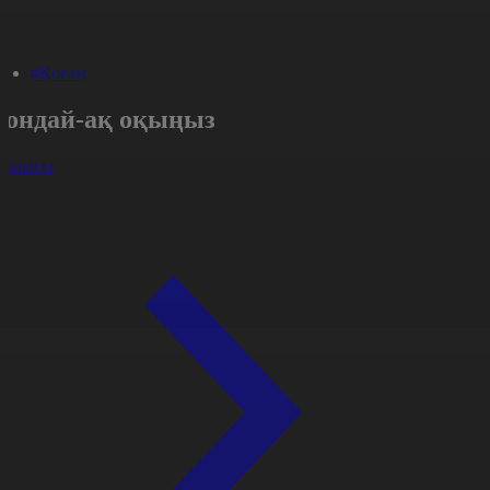
#Қоғам
Сондай-ақ оқыңыз
арлығы