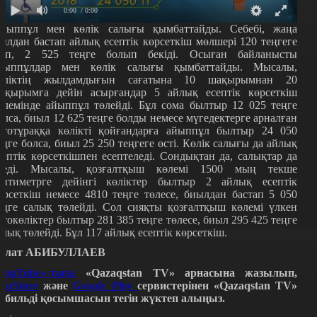
0:00
/ 0:00
йыппұл мен көлік салығы қымбаттайды. Себебі, жаңа
ылдан бастап айлық есептік көрсеткіш мөлшері 120 теңгеге
сіп, 2 525 теңге болып бекіді. Осыған байланысты
йыппұлдар мен көлік салығы қымбаттайды. Мысалы,
өліктің жылдамдығын сағатына 10 шақырымнан 20
ақырымға дейін асырғандар 5 айлық есептік көрсеткіш
өлемінде айыппұл төлейді. Бұл сома былтыр 12 025 теңге
олса, биыл 12 625 теңге болды немесе мүгедектерге арналған
втотұраққа көлікті қойғандарға айыппұл былтыр 24 050
еңге болса, биыл 25 250 теңгеге өсті. Көлік салығы да айлық
септік көрсеткішпен есептеледі. Сондықтан да, салықтар да
седі. Мысалы, қозғалтқыш көлемі 1500 мың текше
антиметрге дейінгі көліктер былтыр 2 айлық есептік
өрсеткіш немесе 4810 теңге төлесе, биылдан бастап 5 050
еңге салық төлейді. Сол сияқты қозғалтқыш көлемі үлкен
втокөліктер былтыр 281 385 теңге төлесе, биыл 295 425 теңге
алық төлейді. Бұл 117 айлық есептік көрсеткіш.
улат АБИБУЛЛАЕВ
YouTube»-тағы
«Qazaqstan TV» арнасына жазылып,
ppStore
және
Google Play
сервистерінен «Qazaqstan TV»
обильді қосымшасын тегін жүктеп алыңыз.