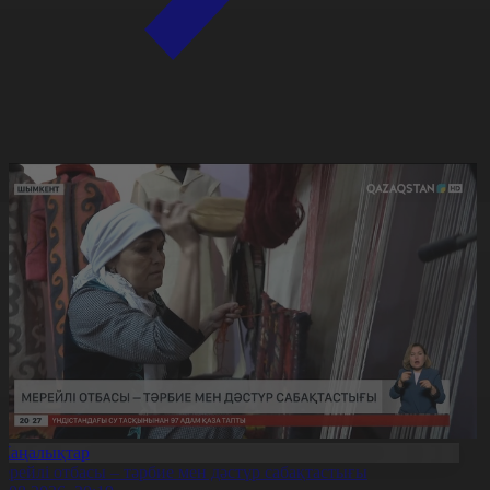
Жаңалықтар
ерейлі отбасы – тәрбие мен дәстүр сабақтастығы