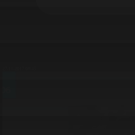
27.11.2017 08:45