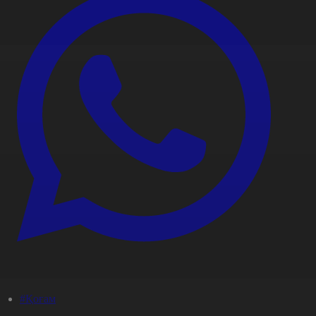
#Қоғам