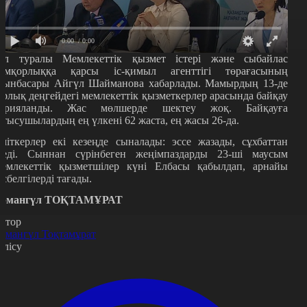
0:00
/ 0:00
ұл туралы Мемлекеттік қызмет істері және сыбайлас
емқорлыққа қарсы іс-қимыл агенттігі төрағасының
рынбасары Айгүл Шайманова хабарлады. Мамырдың 13-де
арлық деңгейдегі мемлекеттік қызметкерлер арасында байқау
арияланды. Жас мөлшерде шектеу жоқ. Байқауға
атысушылардың ең үлкені 62 жаста, ең жасы 26-да.
міткерлер екі кезеңде сыналады: эссе жазады, сұхбаттан
теді. Сыннан сүрінбеген жеңімпаздарды 23-ші маусым
емлекеттік қызметшілер күні Елбасы қабылдап, арнайы
өсбелгілерді тағады.
рмангүл ТОҚТАМҰРАТ
втор
рмангүл Тоқтамұрат
өлісу