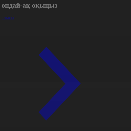
Сондай-ақ оқыңыз
арлығы