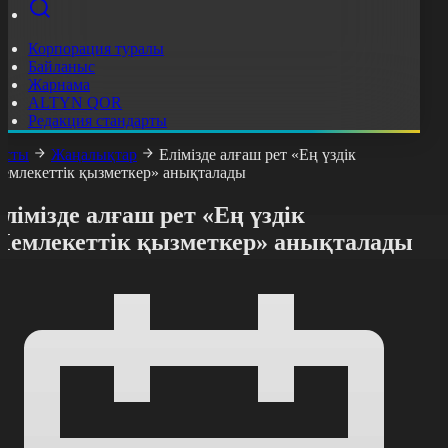
Корпорация туралы
Байланыс
Жарнама
ALTYN QOR
Редакция стандарты
асты
Жаңалықтар
Елімізде алғаш рет «Ең үздік
емлекеттік қызметкер» анықталады
лімізде алғаш рет «Ең үздік
Мемлекеттік қызметкер» анықталады