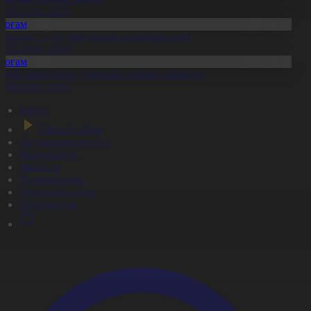
8.08.2026, 20:11
Қоғам
ұрылыс — ел дамуының қозғаушы күші
8.08.2026, 20:09
Қоғам
идай импортына уақытша тыйым салынды
8.08.2026, 20:07
Басты
Тікелей эфир
Бағдарлама кестесі
Жаңалықтар
Жобалар
Телехикаялар
Мультсериалдар
Видеоархив