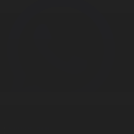
Корпорация туралы
Байланыс