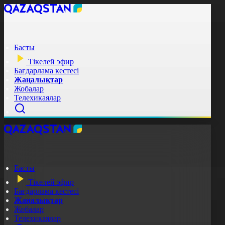
Басты
Тікелей эфир
Бағдарлама кестесі
Жаңалықтар
Жобалар
Телехикаялар
Басты
Тікелей эфир
Бағдарлама кестесі
Жаңалықтар
Жобалар
Телехикаялар