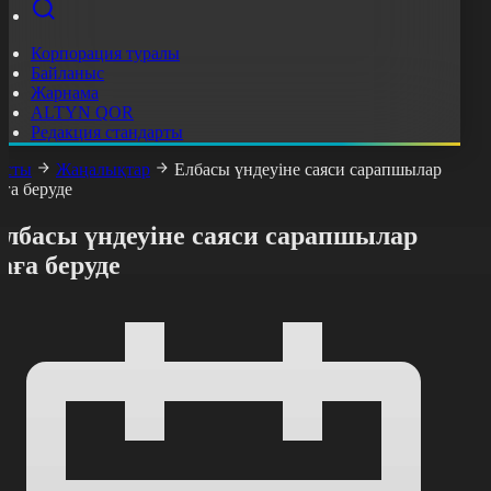
Корпорация туралы
Байланыс
Жарнама
ALTYN QOR
Редакция стандарты
асты
Жаңалықтар
Елбасы үндеуіне саяси сарапшылар
аға беруде
Елбасы үндеуіне саяси сарапшылар
аға беруде