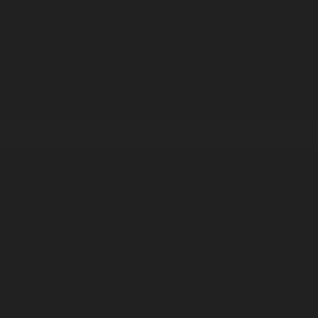
Корпорация туралы
Байланыс
Дистрибуция
Жарнама
Редакция стандарты