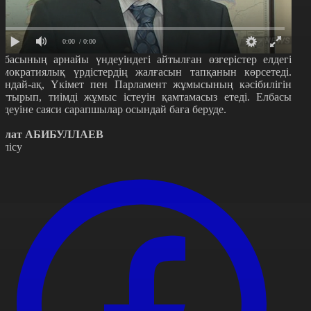
0:00
/ 0:00
лбасының арнайы үндеуіндегі айтылған өзгерістер елдегі
емократиялық үрдістердің жалғасын тапқанын көрсетеді.
ондай-ақ, Үкімет пен Парламент жұмысының кәсібилігін
рттырып, тиімді жұмыс істеуін қамтамасыз етеді. Елбасы
ндеуіне саяси сарапшылар осындай баға беруде.
улат АБИБУЛЛАЕВ
өлісу