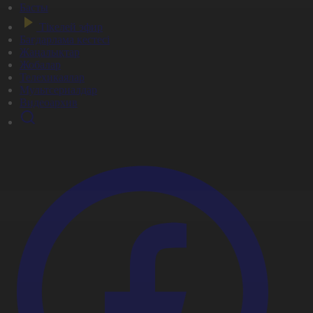
Басты
Тікелей эфир
Бағдарлама кестесі
Жаңалықтар
Жобалар
Телехикаялар
Мультсериалдар
Видеоархив