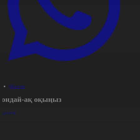
#Қоғам
Сондай-ақ оқыңыз
арлығы