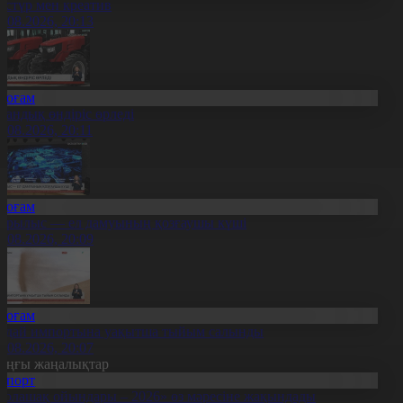
әстүр мен креатив
8.08.2026, 20:13
Қоғам
тандық өндіріс өрледі
8.08.2026, 20:11
Қоғам
ұрылыс — ел дамуының қозғаушы күші
8.08.2026, 20:09
Қоғам
идай импортына уақытша тыйым салынды
8.08.2026, 20:07
оңғы жаңалықтар
Спорт
Болашақ ойындары – 2026» өз мәресіне жақындады