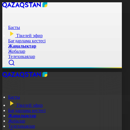
Басты
Тікелей эфир
Бағдарлама кестесі
Жаңалықтар
Жобалар
Телехикаялар
Басты
Тікелей эфир
Бағдарлама кестесі
Жаңалықтар
Жобалар
Телехикаялар