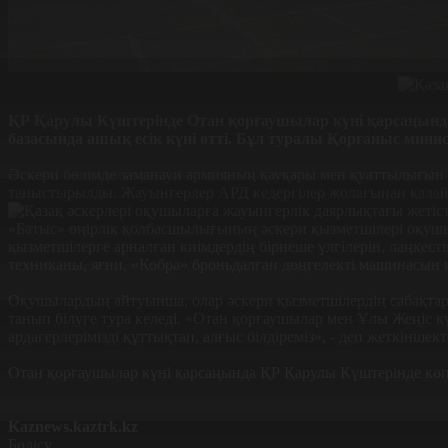
ҚР Қарулы Күштерінде Отан қорғаушылар күні қарсаңында 
базасында ашық есік күні өтті. Бұл туралы Қорғаныс минис
Әскери бөлімде заманауи армияның қауқары мен қуаттылығын 2
таныстырылды. Жауынгерлер АРД кедергілер жолағынан қалай өт
«Батыс» өңірлік қолбасшылығының әскери қызметшілері оқушыл
қызметшілерге арналған киімдердің бірнеше үлгілерін, лаңкест
техниканы, яғни, «Кобра» броньдалған дөңгелекті машинасын к
Оқушылардың айтуынша, олар әскери қызметшілердің сабақтары қ
танып білуге тура келеді. «Отан қорғаушылар мен Ұлы Жеңіс кү
ардагерлерімізді құттықтап, алғыс білдіреміз», - деп жеткіншекте
Отан қорғаушылар күні қарсаңында ҚР Қарулы Күштерінде көптег
Kaznews.kaztrk.kz
Бөлісу