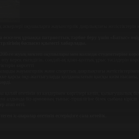
өскелең ұрпаққа патриоттық тәрбие беру үшін «Батыс» өңі
трлігінің баспасөз қзыметі хабарлады.
00-ге жуық мектеп оқушылары мен колледж студенттеріне көрсе
у керек екендігін, сондай-ақ қоян-қолтық ұрыс тәсілдерін көрс
арды жауынгерлік және спорттық даярлықтағы жетістіктерімен 
ікке қарсы оқу-жаттығуларда қолданылатын қысқы киім нысаны, б
өрді.
алай өтетінін өз көздерімен көргілері келіп, қызығушылық білді
ні алдында біз армияның тыныс-тіршілігіне білек сыбана кірісіп
р атап өтті.
ен іс-шаралар өтетінін естеріңізге сала кетейік.