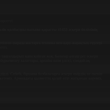
рлік қолбасшылығына қарасты 41433 әскери бөлімінің
тілген шарада жастарға техника мен қару-жарақтың түрлері
етті.
таңғалдырып қана қойған жоқ. Балалар алғаш рет әскери
үркемелеу халаттары, арнайы киім үлгісі, сондай-ақ
рді. Себебі, біршама бозбалаларға әскери өмірдің не екенін
 кетеміз. Армиядағы қызметтің қалай өтіп жатқанын көреміз,