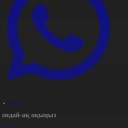
#Қоғам
Сондай-ақ оқыңыз
арлығы