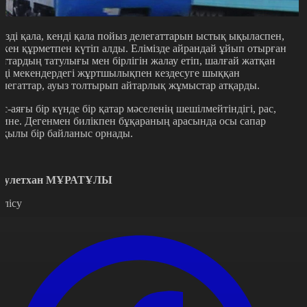
езді қала, кенді қала пойыз делегаттарын ыстық ықыласпен,
лкен құрметпен күтіп алды. Елімізде айрандай ұйып отырған
лттардың татулығы мен бірлігін жалау етіп, шалғай жатқан
лді мекендердегі жұртшылықпен кездесуге шыққан
елегаттар, ауыз толтырып айтарлық жұмыстар атқарды.
ас-аяғы бір күнде бір қатар мәселенің шешілмейтіндігі, рас,
рине. Дегенмен билікпен бұқараның арасында осы сапар
рқылы бір байланыс орнады.
әулетхан МҰРАТҰЛЫ
өлісу