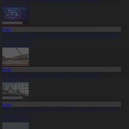
7.08.2026, 10:06
Спорт
Болашақ ойындары – 2026»: Фиджитал-би бойынша үздіктер
нықталып жатыр
7.08.2026, 10:05
Қоғам
ұс еті мен тауық жұмыртқасын өндіру қарқын алды
7.08.2026, 10:05
Қоғам
етісу облысында қайтарылған активтер есебінен екі мектеп
алынып жатыр
7.08.2026, 10:05