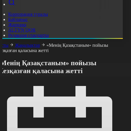
Корпорация туралы
Байланыс
Жарнама
ALTYN QOR
Редакция стандарты
асты
Жаңалықтар
«Менің Қазақстаным» пойызы
езқазған қаласына жетті
«Менің Қазақстаным» пойызы
Жезқазған қаласына жетті