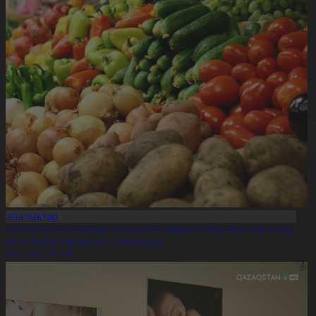
Жаңалықтар
азақстанда апта ішінде әлеуметтік маңызы бар бірқатар азық-
үлік өнімдерінің бағасы төмендеді
7.08.2026, 11:24