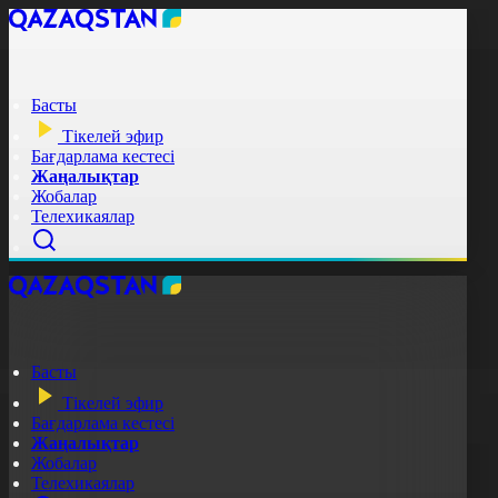
Басты
Тікелей эфир
Бағдарлама кестесі
Жаңалықтар
Жобалар
Телехикаялар
Басты
Тікелей эфир
Бағдарлама кестесі
Жаңалықтар
Жобалар
Телехикаялар