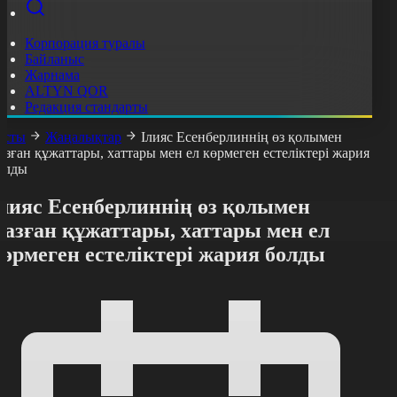
Корпорация туралы
Байланыс
Жарнама
ALTYN QOR
Редакция стандарты
асты
Жаңалықтар
Ілияс Есенберлиннің өз қолымен
азған құжаттары, хаттары мен ел көрмеген естеліктері жария
олды
Ілияс Есенберлиннің өз қолымен
азған құжаттары, хаттары мен ел
өрмеген естеліктері жария болды