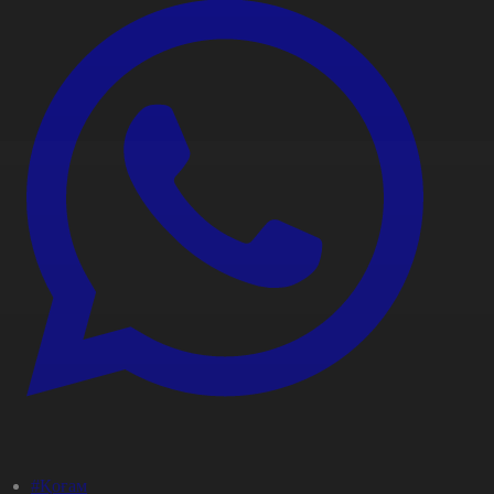
#Қоғам