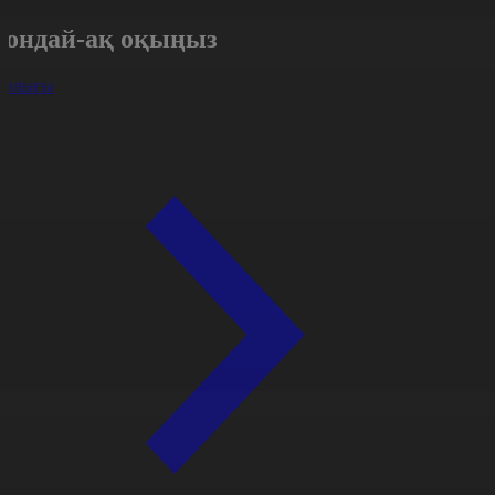
Сондай-ақ оқыңыз
арлығы