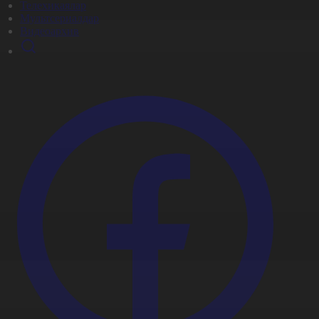
Телехикаялар
Мультсериалдар
Видеоархив