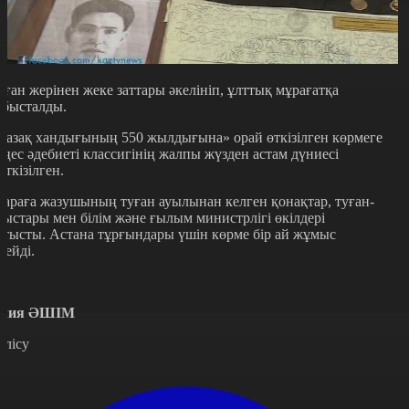
уған жерінен жеке заттары әкелініп, ұлттық мұрағатқа
абысталды.
Қазақ хандығының 550 жылдығына» орай өткізілген көрмеге
еңес әдебиеті классигінің жалпы жүзден астам дүниесі
еткізілген.
араға жазушының туған ауылынан келген қонақтар, туған-
уыстары мен білім және ғылым министрлігі өкілдері
атысты. Астана тұрғындары үшін көрме бір ай жұмыс
стейді.
лия ӘШІМ
өлісу