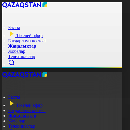
Басты
Тікелей эфир
Бағдарлама кестесі
Жаңалықтар
Жобалар
Телехикаялар
Басты
Тікелей эфир
Бағдарлама кестесі
Жаңалықтар
Жобалар
Телехикаялар