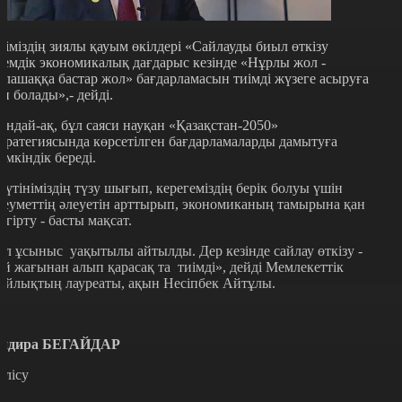
ліміздің зиялы қауым өкілдері «Сайлауды биыл өткізу
лемдік экономикалық дағдарыс кезінде «Нұрлы жол -
олашаққа бастар жол» бағдарламасын тиімді жүзеге асыруға
еп болады»,- дейді.
ондай-ақ, бұл саяси науқан «Қазақстан-2050»
тратегиясында көрсетілген бағдарламаларды дамытуға
үмкіндік береді.
Түтініміздің түзу шығып, керегеміздің берік болуы үшін
леуметтің әлеуетін арттырып, экономиканың тамырына қан
үгірту - басты мақсат.
ұл ұсыныс уақытылы айтылды. Дер кезінде сайлау өткізу -
ай жағынан алып қарасақ та тиімді», дейді Мемлекеттік
ыйлықтың лауреаты, ақын Несіпбек Айтұлы.
ндира БЕГАЙДАР
өлісу