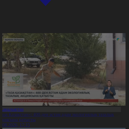
Жаңалықтар
Таза Қазақстан»: 400-ден астам адам экологиялық тазалық
кциясына қатысты
7.08.2026, 17:15