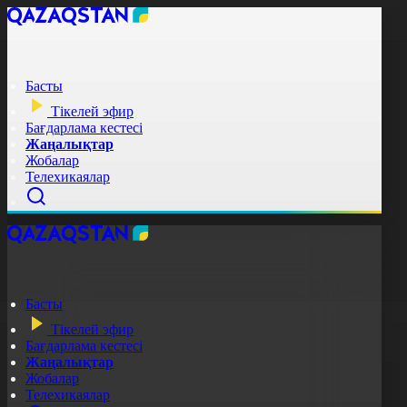
Басты
Тікелей эфир
Бағдарлама кестесі
Жаңалықтар
Жобалар
Телехикаялар
Басты
Тікелей эфир
Бағдарлама кестесі
Жаңалықтар
Жобалар
Телехикаялар