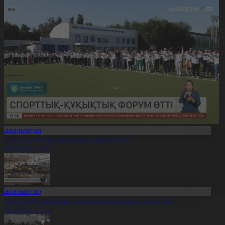
Жаңалықтар
ҚО-да спорттық-құқықтық форум өтті
7.08.2026, 17:14
Жаңалықтар
ыр өңірінде құрылыс қарқыны жеті есеге ұлғайды
7.08.2026, 17:13