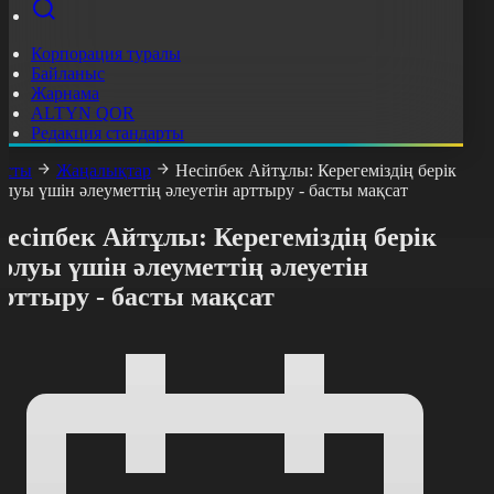
Корпорация туралы
Байланыс
Жарнама
ALTYN QOR
Редакция стандарты
асты
Жаңалықтар
Несіпбек Айтұлы: Керегеміздің берік
олуы үшін әлеуметтің әлеуетін арттыру - басты мақсат
есіпбек Айтұлы: Керегеміздің берік
олуы үшін әлеуметтің әлеуетін
рттыру - басты мақсат