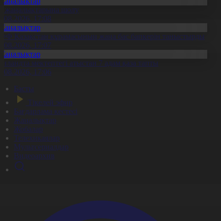
Жаңалықтар
л жаңалықтарына шолу
7.08.2026, 17:08
Жаңалықтар
ФФ Қазақстан құрамасының жаңа бас бапкерін таныстырды
7.08.2026, 17:07
Жаңалықтар
аиландта мектептегі атыстан 7 адам қаза тапты
7.08.2026, 17:06
Басты
Тікелей эфир
Бағдарлама кестесі
Жаңалықтар
Жобалар
Телехикаялар
Мультсериалдар
Видеоархив