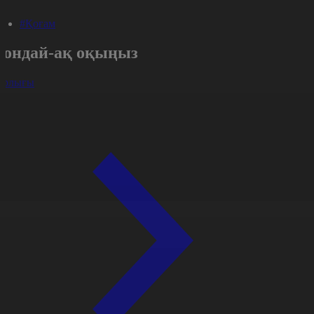
#Қоғам
Сондай-ақ оқыңыз
арлығы