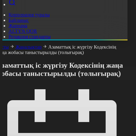
Корпорация туралы
Байланыс
Жарнама
ALTYN QOR
Редакция стандарты
асты
Жаңалықтар
Азаматтық іс жүргізу Кодексінің
аңа жобасы таныстырылды (толығырақ)
заматтық іс жүргізу Кодексінің жаңа
жобасы таныстырылды (толығырақ)