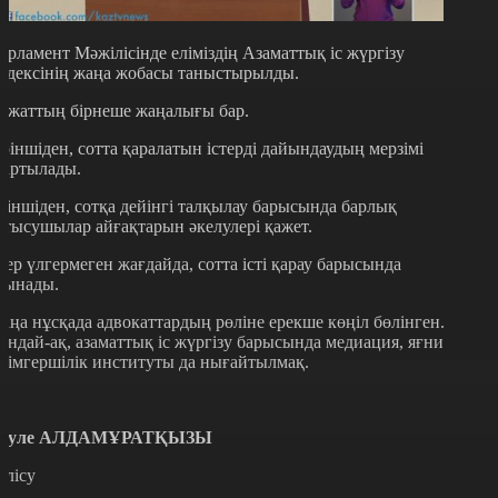
арламент Мәжілісінде еліміздің Азаматтық іс жүргізу
одексінің жаңа жобасы таныстырылды.
ұжаттың бірнеше жаңалығы бар.
іріншіден, сотта қаралатын істерді дайындаудың мерзімі
зартылады.
кіншіден, сотқа дейінгі талқылау барысында барлық
атысушылар айғақтарын әкелулері қажет.
гер үлгермеген жағдайда, сотта істі қарау барысында
сынады.
аңа нұсқада адвокаттардың рөліне ерекше көңіл бөлінген.
ондай-ақ, азаматтық іс жүргізу барысында медиация, яғни
ітімгершілік институты да нығайтылмақ.
әуле АЛДАМҰРАТҚЫЗЫ
өлісу