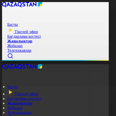
Басты
Тікелей эфир
Бағдарлама кестесі
Жаңалықтар
Жобалар
Телехикаялар
Басты
Тікелей эфир
Бағдарлама кестесі
Жаңалықтар
Жобалар
Телехикаялар