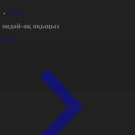
#Қоғам
Сондай-ақ оқыңыз
арлығы