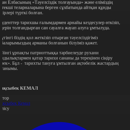
ған Елбасының «Тәуелсіздік толғауында» және еліміздің
етекші теларналарына берген сұхбатында айтқан құнды
ікірлері түрткі болған.
туденттер тарихшы ғалымдармен арнайы кездесулер өткізіп,
здерін толғандырған сан сауалға жауап алуға ұмтылуда.
Бүгінгі біздің қол жеткізіп отырған тәуелсіздігіміз
абаларымыздың арманы болғанын білуіміз қажет.
ейінгі ұрпақты патриоттыққа тәрбиелеуде рухани
ұндылықтармен қатар тарихи сананы да тереңінен сіңіру
ерек». Бұл - тарихты тануға ұмтылған ақтөбелік жастардың
станымы.
ақсыбек КЕМАЛ
втор
ақсыбек Кемал
өлісу