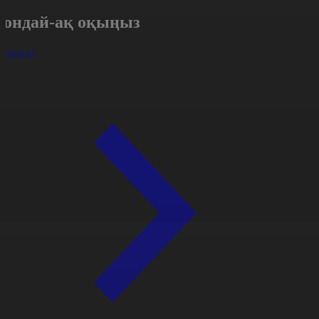
Сондай-ақ оқыңыз
арлығы