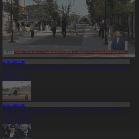
Жаңалықтар
лматы облысында 22 мыңнан аса тұрғын тазалық жұмысына
тсалысты
6.08.2026, 20:20
Жаңалықтар
станада жолаушы мінген ұшқышсыз әуе кемесі алғаш рет
уеге көтерілді
6.08.2026, 20:19