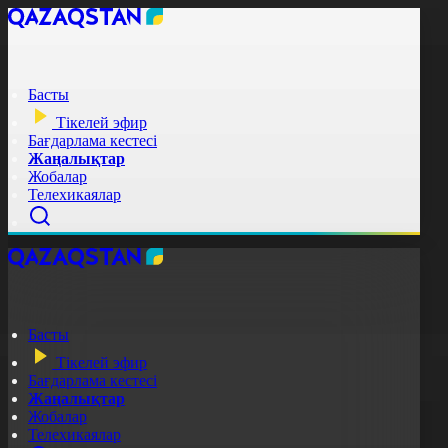
Басты
Тікелей эфир
Бағдарлама кестесі
Жаңалықтар
Жобалар
Телехикаялар
Басты
Тікелей эфир
Бағдарлама кестесі
Жаңалықтар
Жобалар
Телехикаялар