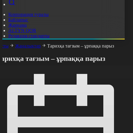
Корпорация туралы
Байланыс
Жарнама
ALTYN QOR
Редакция стандарты
асты
Жаңалықтар
Тарихқа тағзым – ұрпаққа парыз
Тарихқа тағзым – ұрпаққа парыз