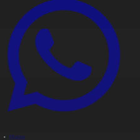
#Қоғам