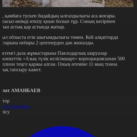
л, қамбаға түскен бидайдың ылғалдылығы аса жоғары.
апасыз өнімді өткізу қиын болып тұр. Соның кесірінен
лтын астық қар астында жатыр.
иыл облыста егін шығымдылығы төмен. Кей алқаптарда
ектарына небары 2 центнерден дән жиналды.
өктемгі дала жұмыстарына Павлодарлық шаруалар
емлекеттік «Азық түлік келісімшарт» корпорациясынан 500
иллион теңге қаржы алған. Оның өтеміне 11 мың тонна
стық тапсыру кажет.
олат АМАНБАЕВ
втор
олат Аманбаев
өлісу