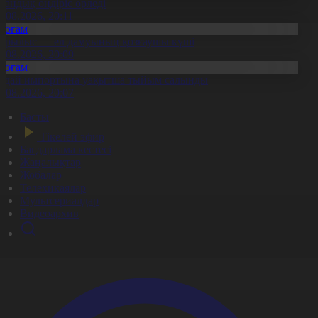
тандық өндіріс өрледі
8.08.2026, 20:11
Қоғам
ұрылыс — ел дамуының қозғаушы күші
8.08.2026, 20:09
Қоғам
идай импортына уақытша тыйым салынды
8.08.2026, 20:07
Басты
Тікелей эфир
Бағдарлама кестесі
Жаңалықтар
Жобалар
Телехикаялар
Мультсериалдар
Видеоархив