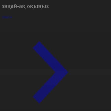
Сондай-ақ оқыңыз
арлығы