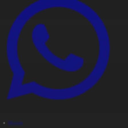
#Қоғам