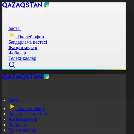
Басты
Тікелей эфир
Бағдарлама кестесі
Жаңалықтар
Жобалар
Телехикаялар
Басты
Тікелей эфир
Бағдарлама кестесі
Жаңалықтар
Жобалар
Телехикаялар