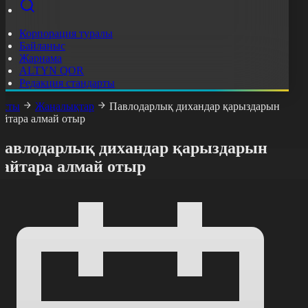
Корпорация туралы
Байланыс
Жарнама
ALTYN QOR
Редакция стандарты
асты
Жаңалықтар
Павлодарлық дихандар қарыздарын
айтара алмай отыр
Павлодарлық дихандар қарыздарын
қайтара алмай отыр