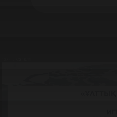
12.06.2026 10:19