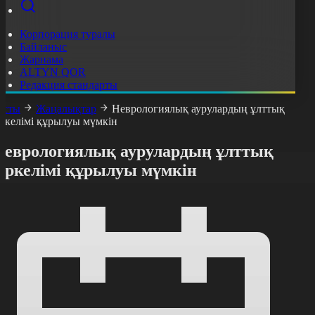
Корпорация туралы
Байланыс
Жарнама
ALTYN QOR
Редакция стандарты
асты
Жаңалықтар
Неврологиялық аурулардың ұлттық
іркелімі құрылуы мүмкін
Неврологиялық аурулардың ұлттық
тіркелімі құрылуы мүмкін