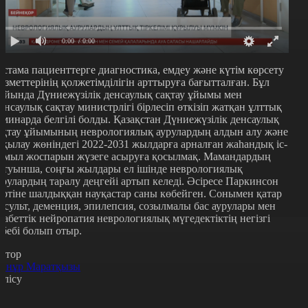
0:00
/ 0:00
астама пациенттерге диагностика, емдеу және күтім көрсету
ызметтерінің қолжетімділігін арттыруға бағытталған. Бұл
айында Дүниежүзілік денсаулық сақтау ұйымы мен
енсаулық сақтау министрлігі бірлесіп өткізіп жатқан ұлттық
еминарда белгілі болды. Қазақстан
Дүниежүзілік денсаулық
ақтау ұйымының неврологиялық аурулардың алдын алу және
ақылау жөніндегі 2022-2031 жылдарға арналған жаһандық іс-
имыл жоспарын жүзеге асыруға қосылмақ. Мамандардың
йтуынша, соңғы жылдары ел ішінде неврологиялық
урулардың таралу деңгейі артып келеді. Әсіресе Паркинсон
ертіне шалдыққан науқастар саны көбейген. Сонымен қатар
нсульт, деменция, эпилепсия, созылмалы бас аурулары мен
иабеттік нейропатия неврологиялық мүгедектіктің негізгі
ебебі болып отыр.
втор
йнұр Маратқызы
өлісу