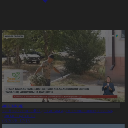
Жаңалықтар
Таза Қазақстан»: 400-ден астам адам экологиялық тазалық
кциясына қатысты
7.08.2026, 17:15