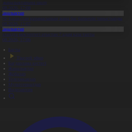
л жаңалықтарына шолу
7.08.2026, 17:08
Жаңалықтар
ФФ Қазақстан құрамасының жаңа бас бапкерін таныстырды
7.08.2026, 17:07
Жаңалықтар
аиландта мектептегі атыстан 7 адам қаза тапты
7.08.2026, 17:06
Басты
Тікелей эфир
Бағдарлама кестесі
Жаңалықтар
Жобалар
Телехикаялар
Мультсериалдар
Видеоархив