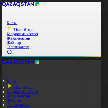
Басты
Тікелей эфир
Бағдарлама кестесі
Жаңалықтар
Жобалар
Телехикаялар
Басты
Тікелей эфир
Бағдарлама кестесі
Жаңалықтар
Жобалар
Телехикаялар