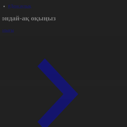
#Денсаулық
Сондай-ақ оқыңыз
арлығы