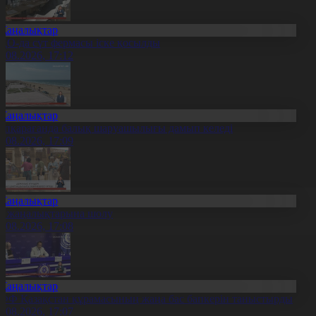
Жаңалықтар
ҚО-да сүт фермасы іске қосылды
7.08.2026, 17:12
Жаңалықтар
үпқарағанда балық шаруашылығы дамып келеді
7.08.2026, 17:09
Жаңалықтар
л жаңалықтарына шолу
7.08.2026, 17:08
Жаңалықтар
ФФ Қазақстан құрамасының жаңа бас бапкерін таныстырды
7.08.2026, 17:07