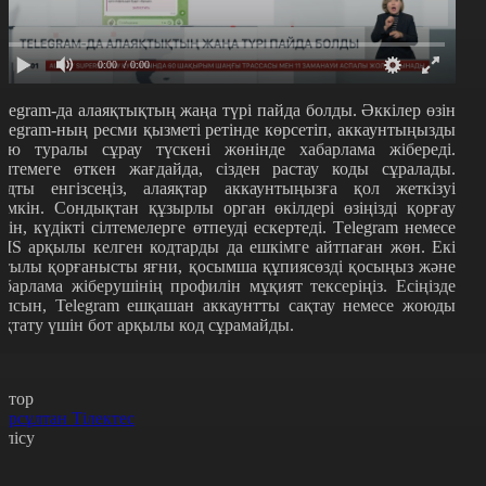
0:00
/ 0:00
elegram-да алаяқтықтың жаңа түрі пайда болды. Әккілер өзін
elegram-ның ресми қызметі ретінде көрсетіп, аккаунтыңызды
ою туралы сұрау түскені жөнінде хабарлама жібереді.
ілтемеге өткен жағдайда, сізден растау коды сұралады.
одты енгізсеңіз, алаяқтар аккаунтыңызға қол жеткізуі
үмкін. Сондықтан құзырлы орган өкілдері өзіңізді қорғау
шін, күдікті сілтемелерге өтпеуді ескертеді. Тelegram немесе
MS арқылы келген кодтарды да ешкімге айтпаған жөн. Екі
атылы қорғанысты яғни, қосымша құпиясөзді қосыңыз және
абарлама жіберушінің профилін мұқият тексеріңіз. Есіңізде
олсын, Telegram ешқашан аккаунтты сақтау немесе жоюды
оқтату үшін бот арқылы код сұрамайды.
втор
ұрсұлтан Тілектес
өлісу