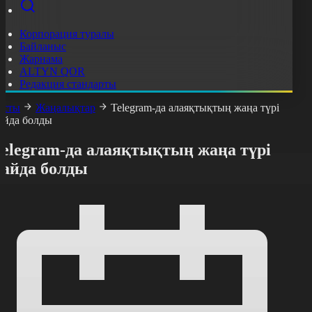
Корпорация туралы
Байланыс
Жарнама
ALTYN QOR
Редакция стандарты
асты
Жаңалықтар
Telegram-да алаяқтықтың жаңа түрі
айда болды
Telegram-да алаяқтықтың жаңа түрі
пайда болды