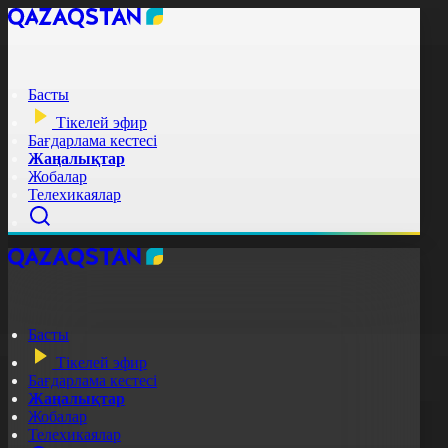
Басты
Тікелей эфир
Бағдарлама кестесі
Жаңалықтар
Жобалар
Телехикаялар
Басты
Тікелей эфир
Бағдарлама кестесі
Жаңалықтар
Жобалар
Телехикаялар