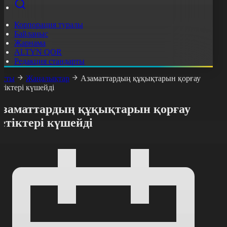
Корпорация туралы
Байланыс
Жарнама
ALTYN QOR
Редакция стандарты
асты
Жаңалықтар
Азаматтардың құқықтарын қорғау
етіктері күшейді
Азаматтардың құқықтарын қорғау
етіктері күшейді