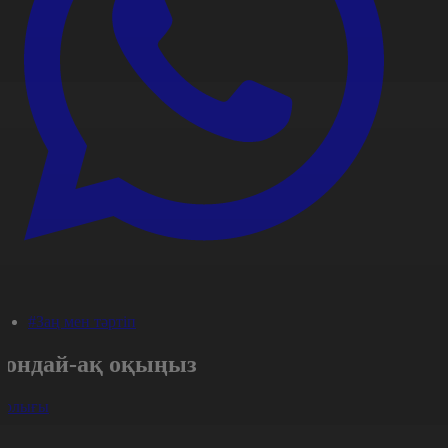
#Заң мен тәртіп
Сондай-ақ оқыңыз
арлығы