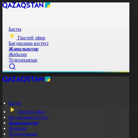
Басты
Тікелей эфир
Бағдарлама кестесі
Жаңалықтар
Жобалар
Телехикаялар
Басты
Тікелей эфир
Бағдарлама кестесі
Жаңалықтар
Жобалар
Телехикаялар