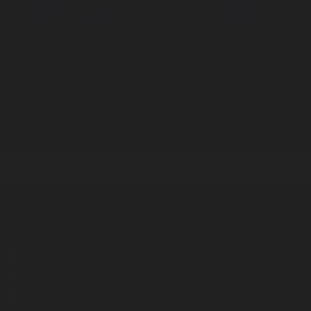
Корпорация туралы
Байланыс
Дистрибуция
Жарнама
Редакция стандарты