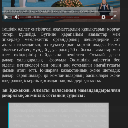
0:00
/ 0:00
кімшілік әділет енгізілгелі азаматтардың құқықтарын қорғау
етіктері күшейді.
Бүгінде қарапайым азаматтар мен
әсіпкерлер мемлекеттік органдардың шешімдеріне сот
рқылы шағымданып, өз құқықтарын қорғай алады. Ресми
әліметке сәйкес, мұндай даулардың 50 пайызы азаматтар мен
изнес өкілдерінің пайдасына шешілген. Осылай деген
удьялар халықаралық форумда
Ә
кімшілік әділеттің бес
ылдағы нәтижелері мен оның заң үстемдігін нығайтудағы
аңызын атап өтті. Іс-шараға қазақстандық және шетелдік
удьялар, сарапшылар, ірі компаниялардың басшылары және
алықаралық іскерлік қоғамдастық өкілдері қатысты.
лан Қажыкен, Алматы қаласының мамандандырылған
уданаралық әкімшілік сотының судьясы:
Азаматтардың, жеке тұлғалардың,
кәсіпкерлердің Үкіметке қатысты, мемлекеттік
органдарға қатысты істері 8-15% болатын.
Әкімшілік әділеттілік қабылданғаннан бастап
54% болып отыр. Бұл нені көрсетеді?