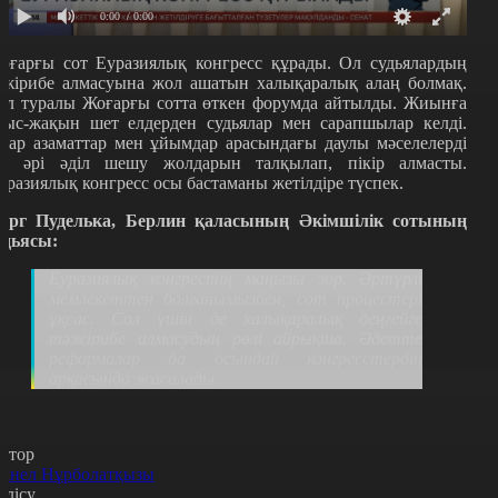
0:00
/ 0:00
оғарғы сот Еуразиялық конгресс құрады. Ол судьялардың
әжірибе алмасуына жол ашатын халықаралық алаң болмақ.
ұл туралы Жоғарғы сотта өткен форумда айтылды. Жиынға
лыс-жақын шет елдерден судьялар мен сарапшылар келді.
лар азаматтар мен ұйымдар арасындағы даулы мәселелерді
ез әрі әділ шешу жолдарын талқылап, пікір алмасты.
уразиялық конгресс осы бастаманы жетілдіре түспек.
орг Пуделька, Берлин қаласының Әкімшілік сотының
удьясы
:
Еуразиялық конгрестің маңызы зор. Әртүрлі
мемлекеттен болғанымызбен, сот процестері
ұқсас. Сол үшін де халықаралық деңгейге
тәжірибе алмасудың рөлі айрықша. Әдетте
реформалар да осындай конгресстердің
арқасында жасалады.
втор
анел Нұрболатқызы
өлісу