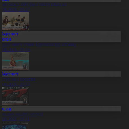
ітап оқып, 600 мың теңге ұтып ал
8.08.2026, 20:17
Мәдениет
Қоғам
нерді өнеге еткен Ерниязовтар отбасы
8.08.2026, 20:16
Мәдениет
әстүр мен креатив
8.08.2026, 20:13
Қоғам
тандық өндіріс өрледі
8.08.2026, 20:11