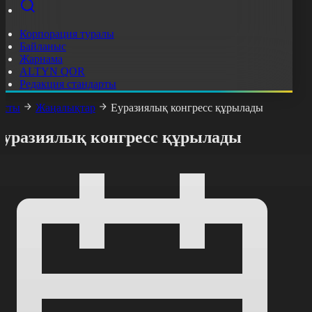
Корпорация туралы
Байланыс
Жарнама
ALTYN QOR
Редакция стандарты
асты
Жаңалықтар
Еуразиялық конгресс құрылады
Еуразиялық конгресс құрылады