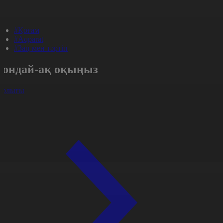
#Қоғам
#Aqparat
#Заң мен тәртіп
Сондай-ақ оқыңыз
арлығы