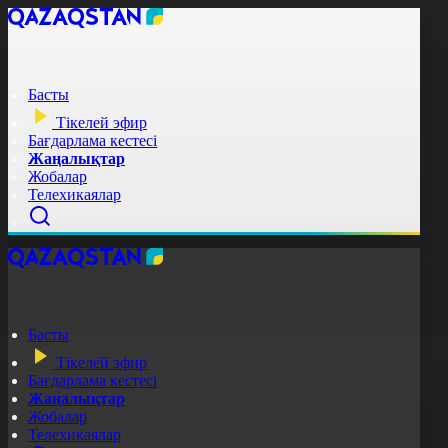
Басты
Тікелей эфир
Бағдарлама кестесі
Жаңалықтар
Жобалар
Телехикаялар
Басты
Тікелей эфир
Бағдарлама кестесі
Жаңалықтар
Жобалар
Телехикаялар