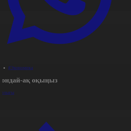
#Экономика
Сондай-ақ оқыңыз
арлығы