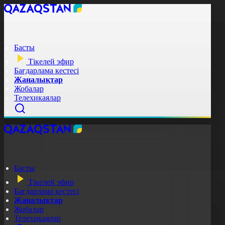
Басты
Тікелей эфир
Бағдарлама кестесі
Жаңалықтар
Жобалар
Телехикаялар
Басты
Тікелей эфир
Бағдарлама кестесі
Жаңалықтар
Жобалар
Телехикаялар