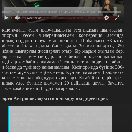
0:00
/ 0:00
өкшетаудағы ауыл шаруашылы
ғы
техникасын шығаратын
әсіпорын Ресей Федерациясымен кооперация аясында
тандық өндірістің ауқымын кеңейтті. Шаһардағы «Kazrost
ngineering Ltd.» зауыты биыл құны 30 миллиард
тық
350
омбайн шығаруды жоспарлап отыр. Бір жарым жылдан бері
ндіріс ошағы комбайндардың кабинасын өздері дайындап
еледі. Әр комбайнға шамамен 2 тонна металл өңделіп, кабина
ен басқа да түйіндер дайындалады. Кәсіпорында бүгінде 300-
ен астам жұмысшы еңбек етеді. Күніне шамамен 3 кабинаға
ажетті металл кесіліп, құрастырылады. Комбайн өндірісіндегі
тандық үлес бүгінде шамамен 20 пайыздан артты. Зауытта
үгінде комбайнның 3 түрі шығарылады.
ндрей Антропов, зауыттың атқарушы директоры:
Осыдан бір жыл бұрын біз Еуразиялық
экономикалық одақтастық шеңберінде үлкен
кооперациялық жобаны жүзеге асыруды
бастадық.
Оған үш ел қатысады: Ресей
Федерациясы, Белурась елі және біз. Жоба