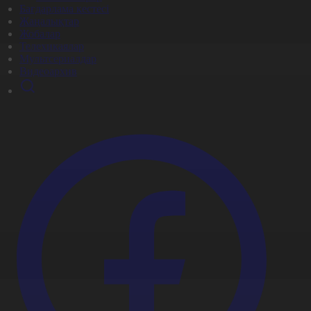
Бағдарлама кестесі
Жаңалықтар
Жобалар
Телехикаялар
Мультсериалдар
Видеоархив