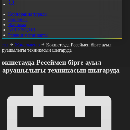
Корпорация туралы
Байланыс
Жарнама
ALTYN QOR
Редакция стандарты
асты
Жаңалықтар
Көкшетауда Ресеймен бірге ауыл
аруашылығы техникасын шығаруда
Көкшетауда Ресеймен бірге ауыл
шаруашылығы техникасын шығаруда