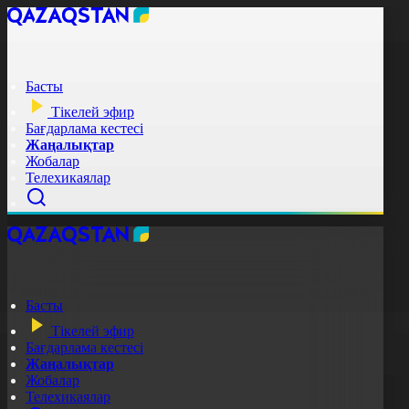
Басты
Тікелей эфир
Бағдарлама кестесі
Жаңалықтар
Жобалар
Телехикаялар
Басты
Тікелей эфир
Бағдарлама кестесі
Жаңалықтар
Жобалар
Телехикаялар