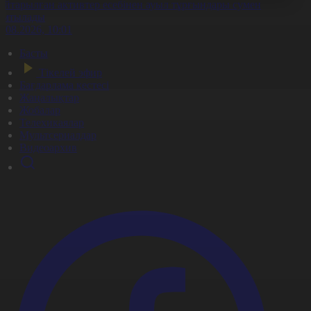
айтарылған активтер есебінен ауыл тұрғындары сумен
амтылады
6.08.2026, 10:01
Басты
Тікелей эфир
Бағдарлама кестесі
Жаңалықтар
Жобалар
Телехикаялар
Мультсериалдар
Видеоархив