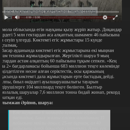
0:00
/ 0:00
қмола облысында егін науқаны қызу жүріп жатыр. Диқандар
ңірдегі 5 млн гектардан аса алқаптың шамамен 46 пайызына
ән сеуіп үлгерді. Көктемгі егіс жұмыстары 15 күнде
яқталмақ.
тбасар ауданында көктемгі егіс жұмыстарына екі мыңнан
стам техника жұмылдырылған. Жергілікті шаруа 9 мың
ектардан астам алқаптың 60 пайызына тұқым сепкен. «Кең
ала 2» бағдарламасы бойынша 683 миллион теңге көлемінде
еңілдетілген несие алған серіктестік, осы қаржының
рқасында көктемгі дала жұмыстарын ерте бастадық дейді.
алпы, биыл өңірдегі ауылшаруашылығы тауарын
ндірушілерге 104 миллиард теңге бөлінген. Былтыр
қмолалық шаруалар 7,6 миллион тонна бидай жинап, рекорд
рнатқан еді.
алымжан Әріпов, шаруа:
Егіс науқанын 6 мамырда күнбағыс егуден
бастадық. Биыл жалпы егістік алқабының 35
пайызына майлы дақыл, 25-не бұршақ, ал 40
пайызына дәнді дақылдар сіңірмекпіз. Яғни, егіс