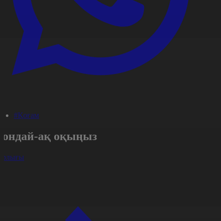
#Қоғам
Сондай-ақ оқыңыз
арлығы