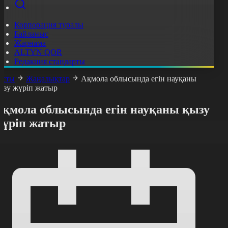
Корпорация туралы
Байланыс
Жарнама
ALTYN QOR
Редакция стандарты
асты
Жаңалықтар
Ақмола облысында егін науқаны
ызу жүріп жатыр
Ақмола облысында егін науқаны қызу
жүріп жатыр