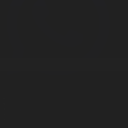
Корпорация туралы
Байланыс
Дистрибуция
Жарнама
Редакция стандарты