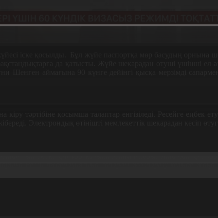
үйесі іске қосылды. Бұл жүйе паспортқа мөр басудың орнына ше
азақстандықтарға да қатысты. Жүйе шекарадан өтуші үшінші ел а
ғни Шенген аймағына 90 күнге дейінгі қысқа мерзімді сапарм
.
 кіру тәртібіне қосымша талаптар енгізіледі. Ресейге еңбек ет
ібереді. Электрондық өтінішті мемлекеттік шекарадан кесіп өтуг
 растайтын жеке QR-код қалыптастырылады. Аталған QR-код
арына Ресей Федерациясына сапарды жоспарлау кезінде жаңа та