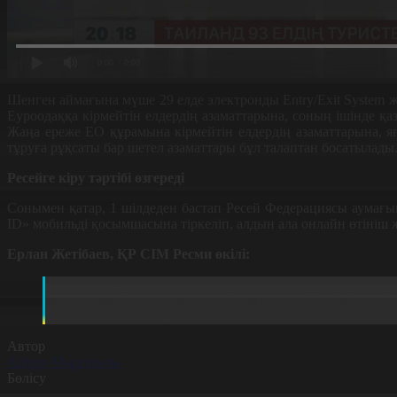
0:00
/ 0:00
Шенген аймағына мүше 29 елде электронды Entry/Exit System ж
Еуроодаққа кірмейтін елдердің азаматтарына, соның ішінде қ
Жаңа ереже ЕО құрамына кірмейтін елдердің азаматтарына, я
тұруға рұқсаты бар шетел азаматтары бұл талаптан босатылады
Ресейге кіру тәртібі өзгереді
Сонымен қатар, 1 шілдеден бастап Ресей Федерациясы аумағына
ID» мобильді қосымшасына тіркеліп, алдын ала онлайн өтініш ж
Ерлан Жетібаев, ҚР СІМ Ресми өкілі:
Өтініш қаралғаннан кейін қосымшада кіру құқығын
болады. Министрлік Қазақстан Республикасы азаматт
ескеруді сұраймыз.
Автор
Айнұр Маратқызы
Бөлісу