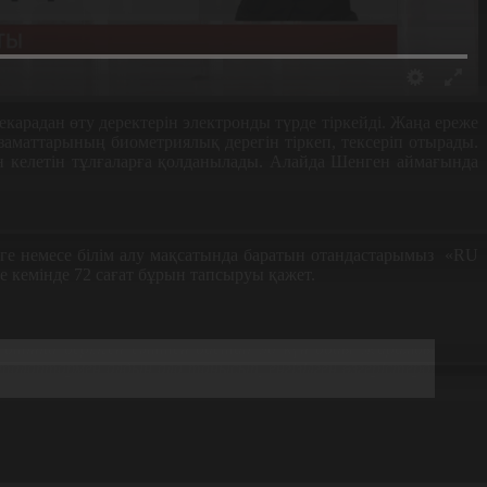
карадан өту деректерін электронды түрде тіркейді. Жаңа ереже
заматтарының биометриялық дерегін тіркеп, тексеріп отырады.
ен келетін тұлғаларға қолданылады. Алайда Шенген аймағында
уге немесе білім алу мақсатында баратын отандастарымыз
«RU
е кемінде 72 сағат бұрын тапсыруы қажет.
 өтініш берілген сәттен бастап 90 күн бойы жарамды
лаптармен алдын ала танысып, енгізілген өзгерістерді