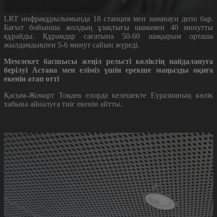
LRT инфрақұрылымында 18 станция мен заманауи депо бар.
Бағыт бойынша жолдың ұзақтығы шамамен 40 минутты
құрайды.
Құрамдар сағатына 50-60 шақырым орташа
жылдамдықпен 5-6 минут сайын жүреді.
Мемлекет басшысы жеңіл рельсті көліктің пайдалануға
берілуі Астана мен еліміз үшін ерекше маңызды оқиға
екенін атап өтті
Қасым-Жомарт Тоқаев елорда келешекте Еуразияның көлік
хабына айналуға тиіс екенін айтты.