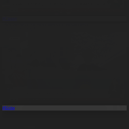
#Спорт
Болашақ ойындары өз мәресіне жақындады
08.08.2026, 20:21
#Білім
Қазақстандық оқушылар ЖИ олимпиадасында 8 медаль жеңіп
алды
08.08.2026, 20:18