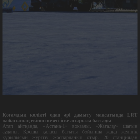
Қоғамдық көлікті одан әрі дамыту мақсатында LRT
жобасының екінші кезегі іске асырыла бастады
Атап айтқанда, «Астана-1» вокзалы, «Жағалау» шағын
ауданы, Қосшы қаласы бағыты бойынша жаңа желінің
құрылысын жүргізу жоспарланып отыр.
20 станциядан