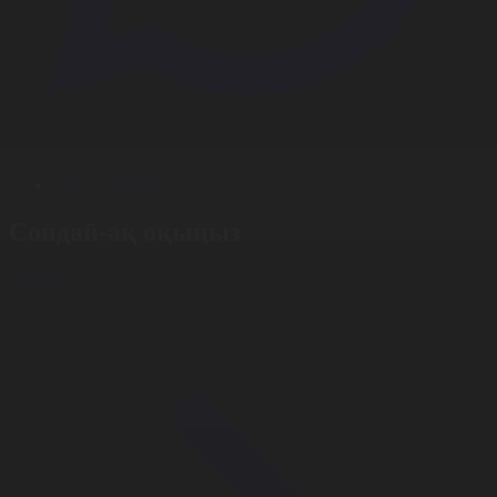
#Басты ақпарат
Сондай-ақ оқыңыз
Барлығы