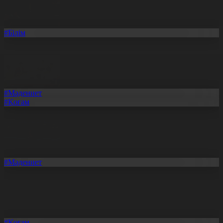
#Білім
Кітап оқып, 600 мың теңге ұтып ал
08.08.2026, 20:17
#Мәдениет
#Қоғам
Өнерді өнеге еткен Ерниязовтар отбасы
08.08.2026, 20:16
#Мәдениет
Дәстүр мен креатив
08.08.2026, 20:13
#Қоғам