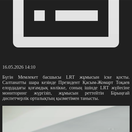
16.05.2026 14:10
Бүгін Мемлекет басшысы LRT жұмысын іске қосты.
Салтанатты шара кезінде Президент Қасым-Жомарт Тоқаев
елордадағы қоғамдық көлікке, соның ішінде LRT жүйесіне
мониторинг жүргізіп, жұмысын реттейтін Бірыңғай
диспетчерлік орталықтың қызметімен танысты.