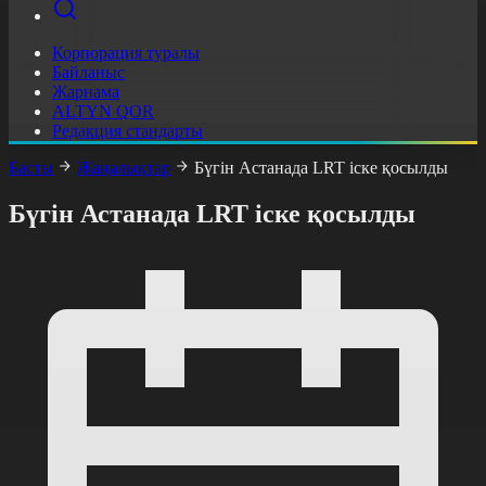
Корпорация туралы
Байланыс
Жарнама
ALTYN QOR
Редакция стандарты
Басты
Жаңалықтар
Бүгін Астанада LRT іске қосылды
Бүгін Астанада LRT іске қосылды