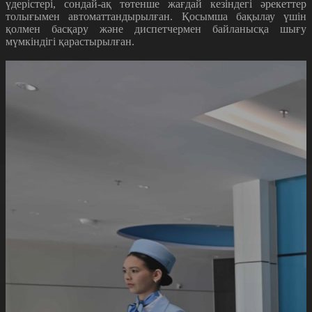
үдерістері, сондай-ақ төтенше жағдай кезіндегі әрекеттер
толығымен автоматтандырылған. Қосымша бақылау үшін
қолмен басқару және диспетчермен байланысқа шығу
мүмкіндігі қарастырылған.