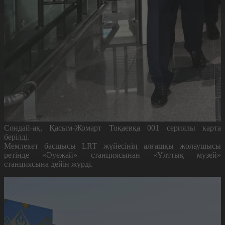
Сондай-ақ,
Қасым-Жомарт Тоқаевқа 001 сериялы карта
берілді.
Мемлекет басшысы LRT жүйесінің алғашқы жолаушысы
ретінде «Әуежай» станциясынан «Ұлттық музей»
станциясына дейін жүрді.