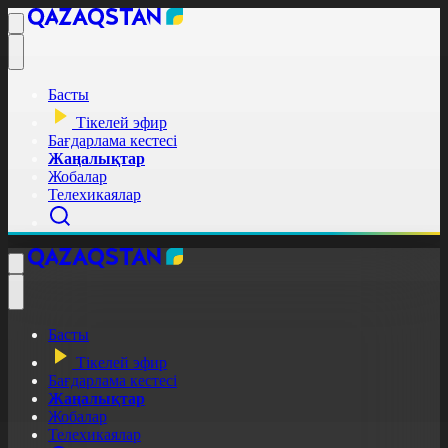
Басты
Тікелей эфир
Бағдарлама кестесі
Жаңалықтар
Жобалар
Телехикаялар
Басты
Тікелей эфир
Бағдарлама кестесі
Жаңалықтар
Жобалар
Телехикаялар