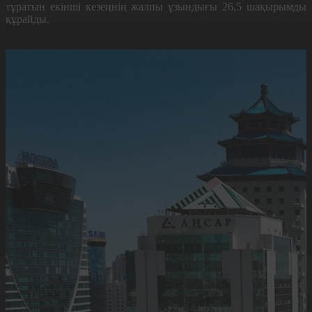
тұратын екінші кезеңнің жалпы ұзындығы 26,5 шақырымды
құрайды.