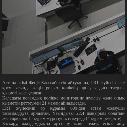
Астана әкімі Жеңіс Қасымбектің айтуынша, LRT жүйесін іске
қосу аясында жеңіл рельсті көліктің арнаулы диспетчерлік
қызметі жасақталған.
Қаладағы қоғамдық көлікке мониторинг жүргізу және оның
қызметін реттеумен 21 маман айналысады.
LRT жүйесінің әр құрамы 600-ден астам жолаушы
тасымалдауға арналған. Ұзындығы 22,4 шақырым болатын
желі арқылы 15 құрам жүргізушісіз жүреді (4 құрам резервте).
Басқару, жылдамдықты арттыру және тежеу, есікті ашу