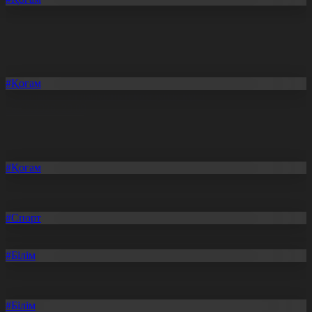
Отандық өндіріс өрледі
08.08.2026, 20:11
#Қоғам
Құрылыс — ел дамуының қозғаушы күші
08.08.2026, 20:09
#Қоғам
Бидай импортына уақытша тыйым салынды
08.08.2026, 20:07
Соңғы жаңалықтар
#Спорт
Болашақ ойындары өз мәресіне жақындады
08.08.2026, 20:21
#Білім
Қазақстандық оқушылар ЖИ олимпиадасында 8 медаль жеңіп
алды
08.08.2026, 20:18
#Білім