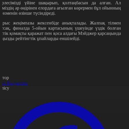
ерлесімізді үйіне шақырып, қолтаңбасын да алған. Ал
ліміздің әр өңірінен елордаға ағылған көрермен бұл ойынның
еноменін өзінше түсіндіреді.
арыс жеңімпазы жексенбіде анықталады. Жалпақ тілмен
йтсақ, финалда 5-ойын картасының үшеуінде үздік болған
естік қомақты қаражат пен қоса алдағы Мэйджер қарсаңында
аңызды рейтінгтік ұпайларды еншілейді.
втор
зат Қыдырбек
өлісу