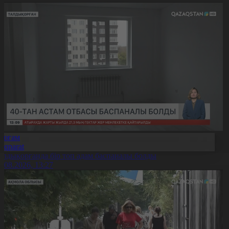
Қоғам
Aqparat
алдықорғанда бір топ адам баспаналы болды
6.08.2026, 13:27