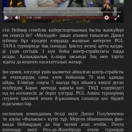
0:00
/ 0:00
йгілі Неймар семейлік киберспортшының басты жанкүйері
есем сенесіз бе? «Молодой» лақап атымен танылған Данил
олубенко бұл күндері елордада жалауын көтерген PGL
STANA турнирінде бақ сынауда. Іріктеу кезеңі артта қалды.
нді үздік сегіздік 3 күн бойы контр-страйктағы таққа
аласады. Халықаралық іс-шара аясында Заң мен тәртіп
ағидаты да кеңінен насихатталып жатыр.
іріне ермек, өзгелері үшін қызметке айналған контр-страйкты
ерік еткендердің саны әлем бойынша 70 млн адамды
ұрайды. Елімізде соңғы 5 жылда бұл ойынға көңілі ауған
анкүйердің Барыс аренада қарасы көп. ТМД елдеріндегі
ренд өз нәтижесін де беріп үлгерді. PGL Astana турнирінің
ріктеуінен іркілмей өткен 8-ұжымның сапында қос бірдей
тандасымыз бар.
разилиялық команданың белді өкілі Данил Голубенконы
үгін азулы «Фальконс» күтіп тұр. Мерген ойыншының фан-
обында Неймардың да бар екенін атап өтейік. Пента
ампиондар өкілі Рио-де-Жанейрода өткен турнирде