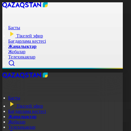
Басты
Тікелей эфир
Бағдарлама кестесі
Жаңалықтар
Жобалар
Телехикаялар
Басты
Тікелей эфир
Бағдарлама кестесі
Жаңалықтар
Жобалар
Телехикаялар