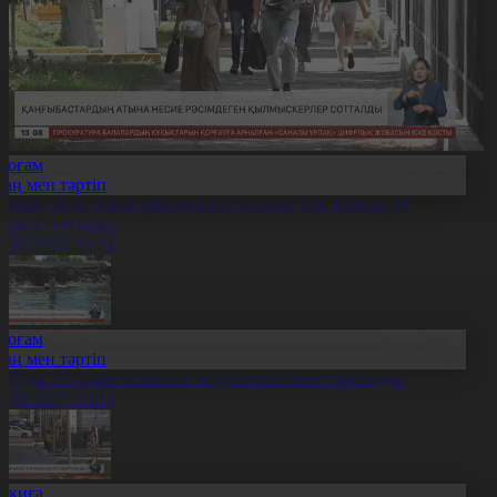
Қоғам
Заң мен тәртіп
қмола облысында ұйымдасқан қылмыстық топтың 21
үшесі сотталды
6.08.2026, 13:21
Қоғам
Заң мен тәртіп
ҚО-да 232 адам әкімшілік жауапкершілікке тартылды
6.08.2026, 13:18
Оқиға