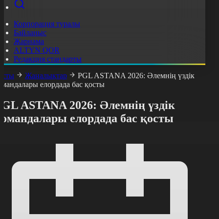
Корпорация туралы
Байланыс
Жарнама
ALTYN QOR
Редакция стандарты
асты
Жаңалықтар
PGL ASTANA 2026: Әлемнің үздік
омандалары елордада бас қосты
PGL ASTANA 2026: Әлемнің үздік
командалары елордада бас қосты