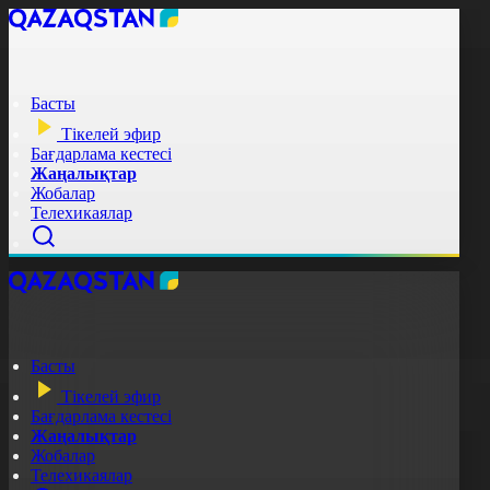
Басты
Тікелей эфир
Бағдарлама кестесі
Жаңалықтар
Жобалар
Телехикаялар
Басты
Тікелей эфир
Бағдарлама кестесі
Жаңалықтар
Жобалар
Телехикаялар