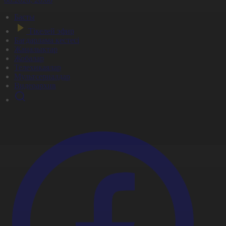
Басты
Тікелей эфир
Бағдарлама кестесі
Жаңалықтар
Жобалар
Телехикаялар
Мультсериалдар
Видеоархив