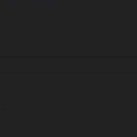
Корпорация туралы
Байланыс
Дистрибуция
Жарнама
Редакция стандарты