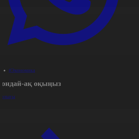
#Экономика
Сондай-ақ оқыңыз
арлығы