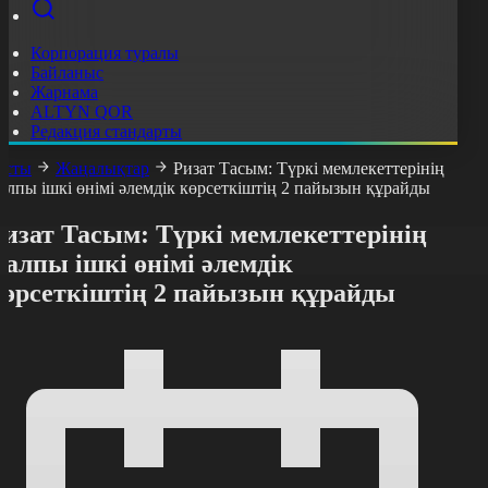
Корпорация туралы
Байланыс
Жарнама
ALTYN QOR
Редакция стандарты
асты
Жаңалықтар
Ризат Тасым: Түркі мемлекеттерінің
алпы ішкі өнімі әлемдік көрсеткіштің 2 пайызын құрайды
изат Тасым: Түркі мемлекеттерінің
алпы ішкі өнімі әлемдік
көрсеткіштің 2 пайызын құрайды