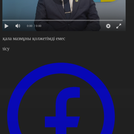
0:00
/ 0:00
ақала мазмұны қолжетімді емес
өлісу