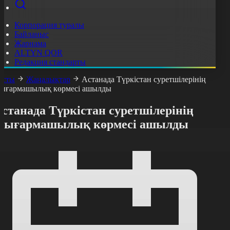
Корпорация туралы
Байланыс
Жарнама
ALTYN QOR
Редакция стандарты
асты
Жаңалықтар
Астанада Түркістан суретшілерінің
ығармашылық көрмесі ашылды
станада Түркістан суретшілерінің
шығармашылық көрмесі ашылды