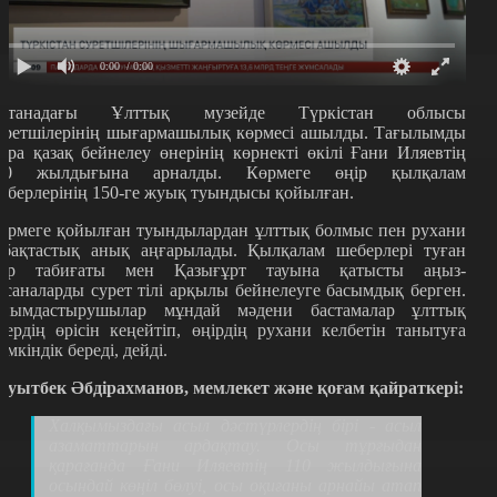
0:00
/ 0:00
станадағы Ұлттық музейде Түркістан облысы
уретшілерінің шығармашылық көрмесі ашылды. Тағылымды
ара қазақ бейнелеу өнерінің көрнекті өкілі Ғани Иляевтің
10 жылдығына арналды. Көрмеге өңір қылқалам
еберлерінің 150-ге жуық туындысы қойылған.
өрмеге қойылған туындылардан ұлттық болмыс пен рухани
абақтастық анық аңғарылады. Қылқалам шеберлері туған
ер табиғаты мен Қазығұрт тауына қатысты аңыз-
псаналарды сурет тілі арқылы бейнелеуге басымдық берген.
йымдастырушылар мұндай мәдени бастамалар ұлттық
нердің өрісін кеңейтіп, өңірдің рухани келбетін танытуға
үмкіндік береді, дейді.
ауытбек Әбдірахманов, мемлекет және қоғам қайраткері:
Халқымыздағы асыл дәстүрлердің бірі - асыл
азаматтарын ардақтау. Осы тұрғыдан
қарағанда Ғани Иляевтің 110 жылдығына
осындай көңіл бөлуі, осы оқиғаны арнайы атап