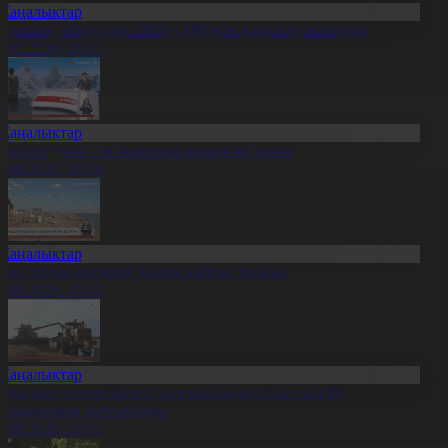
Жаңалықтар
Болашақ ойындары-2026»: 180 млн қаралым жиналды
7.08.2026, 20:15
Жаңалықтар
қкерегешың – ақ жартасқа қашалған тарих
7.08.2026, 20:14
Жаңалықтар
иыл тұзды көлдерде 6 адам қайтыс болған
7.08.2026, 20:13
Жаңалықтар
резидент солтүстіктегі тұрғындарды облыстың 90
ылдығымен құттықтады
7.08.2026, 20:11