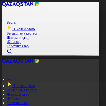
Басты
Тікелей эфир
Бағдарлама кестесі
Жаңалықтар
Жобалар
Телехикаялар
Басты
Тікелей эфир
Бағдарлама кестесі
Жаңалықтар
Жобалар
Телехикаялар