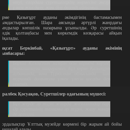
өтуі, елордаға суретшілердің көрмесіне әкелуі
үлкен жол бөлу, жөн білу дегенді айтамыз.
өрме Қазығұрт ауданы әкімдігінің бастамасымен
йымдастырылған. Шара аясында әртүрлі жанрдағы
уындылар көпшілік назарына ұсынылды. Әр суретшінің
зіндік қолтаңбасы мен көркемдік көзқарасы айқын
айқалады.
ақсат Беркінбай,
«Қ
азығұрт
»
ауданы әкімінің
рынбасары:
Барша Қазақстан халқын осы көрмені көруге,
тамашалауға шақырамыз. Бұл көрме Қазығұрт
ауданында, яғни Түркістан облысында
ішкі
туризмді дамытуға үлкен үлесін қосады деп
сенеміз.
ұралбек Қосуақов, Суретшілер одағының мүшесі:
Бұл жерде әр түрлі жанрда жазылғандар бар.
Әр суретшінің талғамы әр түрлі, жазу мәнері
де әртүрлі.
лордалықтар Ұлттық музейде көрмені бір жарым ай бойы
амашалай алады.