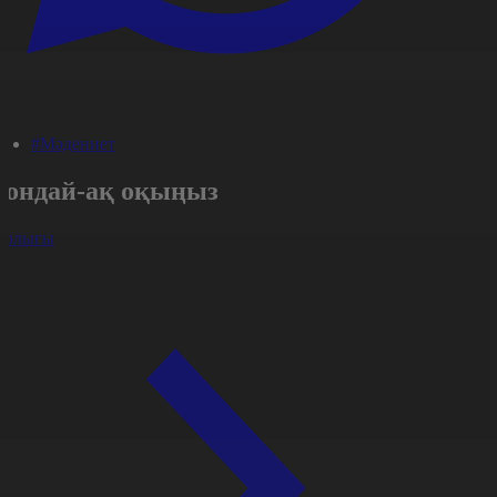
#Мәдениет
Сондай-ақ оқыңыз
арлығы