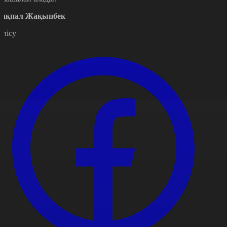
ақпал Жақыпбек
өлісу