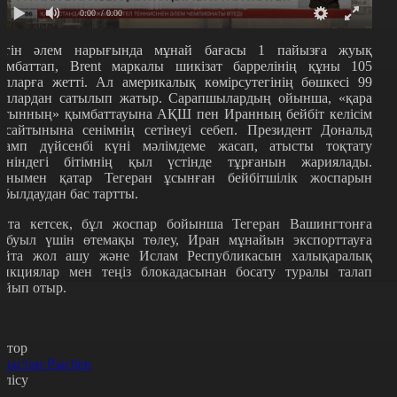
0:00
/ 0:00
үгін әлем нарығында мұнай бағасы 1 пайызға жуық
ымбаттап, Brent маркалы шикізат баррелінің құны 105
олларға жетті. Ал америкалық көмірсутегінің бөшкесі 99
оллардан сатылып жатыр. Сарапшылардың ойынша, «қара
лтынның» қымбаттауына АҚШ пен Иранның бейбіт келісім
асайтынына сенімнің сетінеуі себеп. Президент Дональд
рамп дүйсенбі күні мәлімдеме жасап, атысты тоқтату
өніндегі бітімнің қыл үстінде тұрғанын жариялады.
онымен қатар Тегеран ұсынған бейбітшілік жоспарын
абылдаудан бас тартты.
йта кетсек, бұл жоспар бойынша Тегеран Вашингтонға
абуыл үшін өтемақы төлеу, Иран мұнайын экспорттауға
айта жол ашу және Ислам Республикасын халықаралық
анкциялар мен теңіз блокадасынан босату туралы талап
ойып отыр.
втор
рыстан Рысбек
өлісу