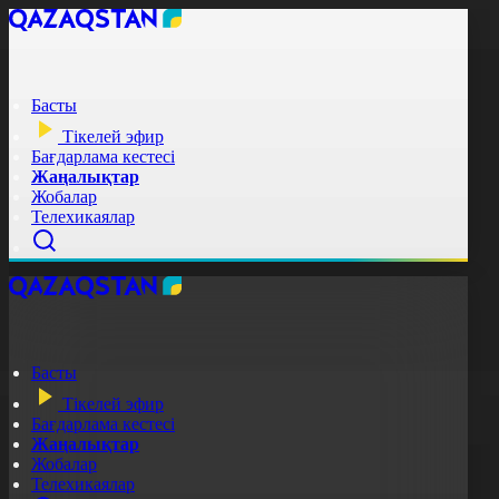
Басты
Тікелей эфир
Бағдарлама кестесі
Жаңалықтар
Жобалар
Телехикаялар
Басты
Тікелей эфир
Бағдарлама кестесі
Жаңалықтар
Жобалар
Телехикаялар