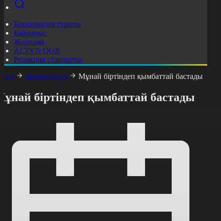
Корпорация туралы
Байланыс
Жарнама
ALTYN QOR
Редакция стандарты
асты
Жаңалықтар
Мұнай біртіндеп қымбаттай бастады
Мұнай біртіндеп қымбаттай бастады