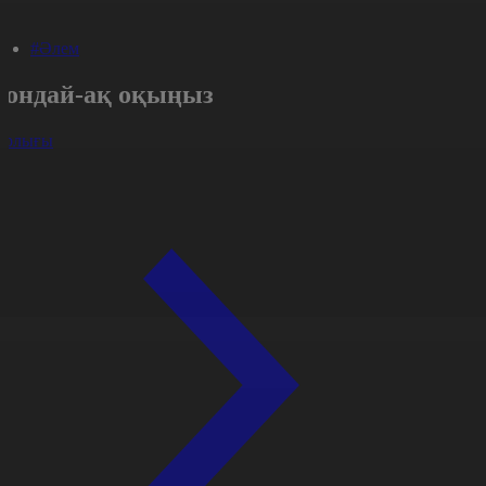
#Әлем
Сондай-ақ оқыңыз
арлығы