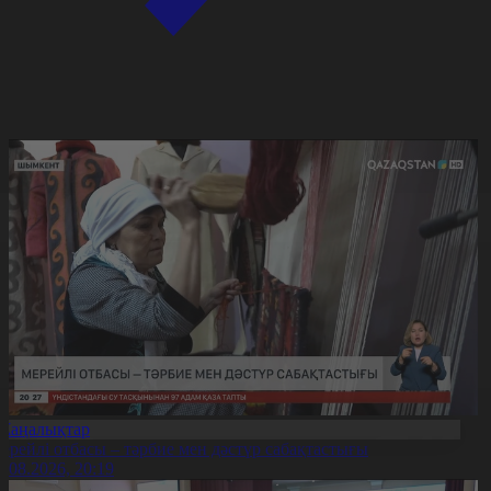
Жаңалықтар
ерейлі отбасы – тәрбие мен дәстүр сабақтастығы
7.08.2026, 20:19