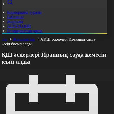
Корпорация туралы
Байланыс
Жарнама
ALTYN QOR
Редакция стандарты
асты
Жаңалықтар
АҚШ әскерлері Иранның сауда
емесін басып алды
АҚШ әскерлері Иранның сауда кемесін
басып алды