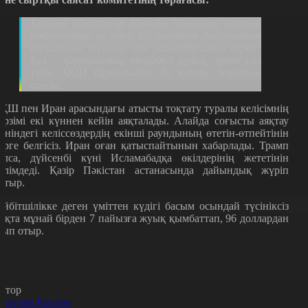
Құрама Штаттар Иранды блокадаға алатын
уәкілеттікке ие емес. Біз неліктен Американың
қоршауына түсеміз деп уайымдауымыз керек?
Бұл – қарақшылық, теңіздегі ұрлық, әрине сол
үшін АҚШ бұрынғыдан да қатаң жауабын
алады.
ҚШ пен Иран арасындағы атысты тоқтату туралы келісімнің
ерзімі екі күннен кейін аяқталады. Алайда соғысты аяқтау
өніндегі келіссөздердің екінші раундының өтетін-өтпейтінін
зірге белгісіз. Иран оған қатыспайтынын хабарлады. Трамп
олса, дүйсенбі күні Исламабадқа өкілдерінің жететінін
әлімдеді. Қазір Пәкістан астанасында дайындық жүріп
атыр.
ейбітшілікке деген үміттен күдігі басым осындай түсініксіз
ақта мұнай бірден 7 пайызға жуық қымбаттап, 96 доллардан
сып отыр.
втор
рыстан Рысбек