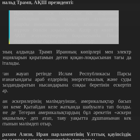
ональд Трамп, АҚШ президенті:
Ирандық экипаж бағынудан бас тартты.
Сондықтан біздің әскери-теңіз күштеріміз
оларды тоқтатпақ болып, кеменің мотор
тұрған бөлігін зақымдады. Қазір су көлігі –
АҚШ жауынгерлерінің бақылауында. Оның
бортында не барын тексеріп жатыр.
ұның алдында Трамп Иранның көпірлері мен электр
танцияларын қиратамын деген қоқан-лоққысынан тағы да
айталады.
ұған жауап ретінде Ислам Республикасы Парсы
ығанағындағы араб елдерінің энергетикалық және суды
ұсыздандыратын нысандарына соққы беретінін ескертіп
тыр.
ран әскерилерінің мәлімдеуінше, америкалықтар басып
лған кеме Қытайдан келе жатқанда шабуылға тап болды.
әне де Тегеран америкалықтардың бұл әрекетін «әскери
арақшылық» деп атап, таяу уақытта дұшпанынан кек
латынын мәлімдеп отыр.
брахим Азизи, Иран парламентінің Ұлттық қауіпсіздік
әне сыртқы саясат комитетінің төрағасы: