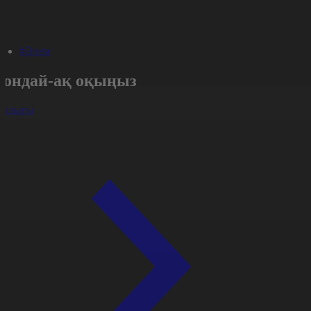
#Әлем
Сондай-ақ оқыңыз
арлығы