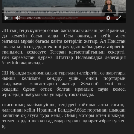
0:00
/ 0:00
ҚШ-тың теңіз күштері соғыс басталғалы алғаш рет Иранның
ауда кемесін басып алды. Осы оқиғадан кейін әлем
арығында мұнай бағасы қайта көтеріліп жатыр. Ал Пәкістан
станасы келіссөздердің екінші раундын қабылдауға әзірленіп
атқанымен, кездесуге Тегеран қатыстпайтынын ескертті.
оған қарамастан Құрама Штаттар Исламабадқа делегация
іберетінін жариялады.
ҚШ Иранды экономикалық тұрғыдан әлсіретіп, өз шарттары
ойынша келісімге көндіру үшін, оның порттарын
локадалауды жалғастырып жатыр. Жексенбі күні осы
локаданы бұзып өтпек болған ирандық сауда кемесі
скерилердің шабуылына ұшырап, тоқтатылды.
ентагонның мәлімдеуінше, теңіздегі тайталас алты сағатқа
озылғаннан кейін Иранның Бандар-Аббас портынан шыққан
у көлігіне оқ атуға тура келді. Оның моторы істен шыққан,
егенмен зардап шеккен адамдар туралы ақпарат әзірге түскен
оқ.