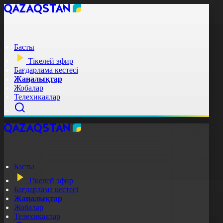
Басты
Тікелей эфир
Бағдарлама кестесі
Жаңалықтар
Жобалар
Телехикаялар
Басты
Тікелей эфир
Бағдарлама кестесі
Жаңалықтар
Жобалар
Телехикаялар