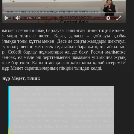
0:00
/ 0:00
ліміздегі геологиялық барлауға салынған инвестиция көлемі
33 млрд теңгеге жетті. Қазақ даласы – қойнауы қазба-
айлыққа толы құтты мекен. Десе де соңғы жылдары шектеулі
есурстың шегіне жетпесек те, азайып бара жатқаны айтылып
үр. Себебі барлау жұмыстары әлі де баяу. Ресми мәліметке
үйенсек, елімізде әлі зерттелмеген шамамен үш мыңға жуық
часке бар екен. Қаныштан қалған қазынаны қалай игереміз?
рнұр Медет сарапшылардың пікірін тыңдап келді.
рнұр Медет, тілші:
Расында, дархан даламызда жер байлығы да,
кен байлығы да жетіп артылады. Вольфрам,
қорғасын, барий мен күміс, хромит, мұнай, мыс
пен мырыш. Тізе берсең, тізім жалғаса береді.
Тек қазан бетінде қалқып тұрған қазба байлық
түгесілуге жақын. Ендігі асылдың бәрі кемі 300
метр тереңдікте жатыр. Сондықтан салаға
жаңа инновациялық-технологияны жүйелі енгізу
қажет.