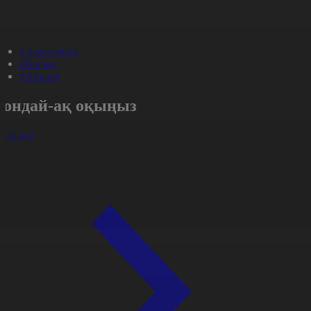
#Экономика
#Қоғам
#Aqparat
Сондай-ақ оқыңыз
арлығы