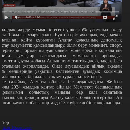
0:00
/ 0:00
уылдық жерде жұмыс істегені үшін 25% үстемақы төлеу
ағы 1 жылға ұзартылады. Бұл өзгеріс ауылдық елді мекен
анатынан қайта құрылған Алатау қаласының денсаулық
ақтау, әлеуметтік қамсыздандыру, білім беру, мәдениет, спорт,
етеринария, орман шаруашылығы және ерекше қорғалатын
абиғи аумақтар саласындағы мамандарға арналады.
кіметтің қаулы жобасы Ашық нормативтік-құқықтық актілер
орталында жарияланды. Онда лауазымдық айлық ақыдан
5% мөлшерінде уақытша белгіленген ауылдық қосымша
қыларды тағы бір жылға сақтау туралы көрсетілген.
ске салайық, Алматы облысы Іле ауданындағы Жетіген
уылы 2024 жылдың қаңтар айында Мемлекет басшысының
арлығымен облыстық маңызы бар қала санатына
атқызылып, оның атауы Алатау қаласы болып өзгертілді. Ал
талған қаулы жобасы порталда 13 сәуірге дейін талқыланады.
втор
йжан Иманғали