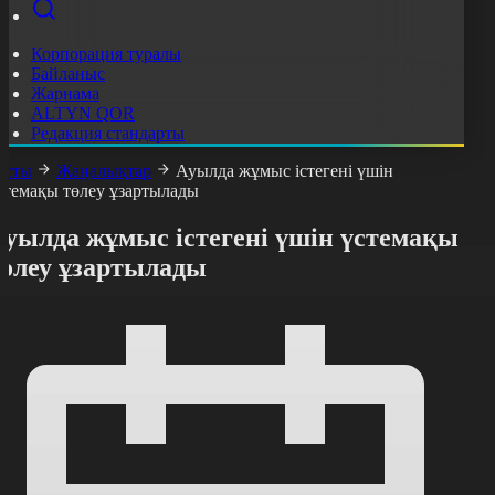
Корпорация туралы
Байланыс
Жарнама
ALTYN QOR
Редакция стандарты
асты
Жаңалықтар
Ауылда жұмыс істегені үшін
стемақы төлеу ұзартылады
Ауылда жұмыс істегені үшін үстемақы
төлеу ұзартылады