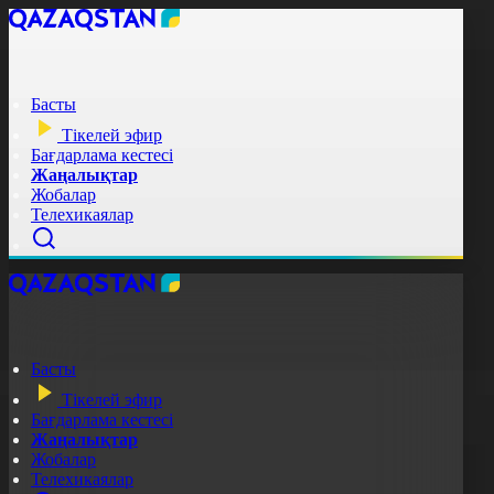
Басты
Тікелей эфир
Бағдарлама кестесі
Жаңалықтар
Жобалар
Телехикаялар
Басты
Тікелей эфир
Бағдарлама кестесі
Жаңалықтар
Жобалар
Телехикаялар