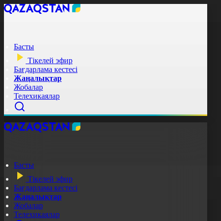
Басты
Тікелей эфир
Бағдарлама кестесі
Жаңалықтар
Жобалар
Телехикаялар
Басты
Тікелей эфир
Бағдарлама кестесі
Жаңалықтар
Жобалар
Телехикаялар