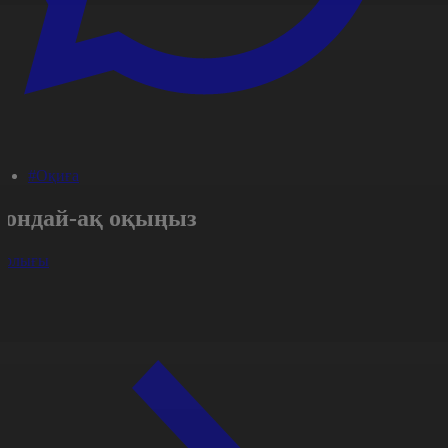
#Оқиға
Сондай-ақ оқыңыз
арлығы