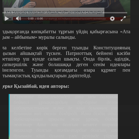
0:00
/ 0:00
алдықорғанда көпқабатты тұрғын үйдің қабырғасына «Ата
аңым – айбыным» муралы салынды.
ала келбетіне көрік берген туынды Конституцияның
аңызын айшықтай түскен. Патриоттық бейнені кәсіби
уретшілер үш күнде салып шықты. Онда бірлік, әділдік,
ауапкершілік және болашаққа деген сенім идеялары
ейнеленген. Туынды қоғамдағы өзара құрмет пен
нтымақтастық құндылықтарын дәріптейді.
қерке Қызайбай, идея авторы:
Суретте бейнеленгендей ата мен баланың
бейнесі ұрпақтардың бір-біріне деген
сабақтастығын және де кіші буынның аға
буыннан көп екенін білдіреді. Яғни біздің ата-
бабаларымыз арқылы жас ұрпақ, біздер
жастар Ата заң болсын немесе тарихи
оқиғалар болсын, тәлім-тәрбие болсын, аға
буыннан кіші буынға үлес ретінде үйрену