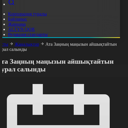
Корпорация туралы
Байланыс
Жарнама
ALTYN QOR
Редакция стандарты
асты
Жаңалықтар
Ата Заңның маңызын айшықтайтын
урал салынды
Ата Заңның маңызын айшықтайтын
мурал салынды