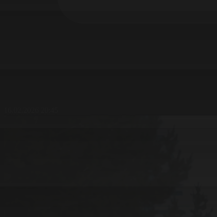
16.02.2026 20:45