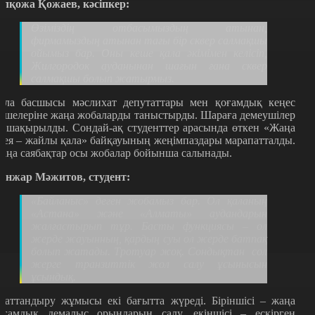
ұлқожа Қожаев, кәсіпкер:
Өзіміздің отбасымыздың атынан,
фирмамыздың атынан тағы бір сквер салмақшы
ойымыз бар. Оны кеше қала әкімімен келісіп,
Жилгородок ауданынан шағын ғана сквер
салмақшы болып жатырмыз.
ала басшысы мәслихат депутаттары мен қоғамдық кеңес
үшелеріне жаңа жобаларды таныстырды. Шараға демеушілер
е шақырылды. Сондай-ақ студенттер арасында өткен «Жаңа
дея – жайлы қала» байқауының жеңімпаздары марапатталды.
аңа саябақтар осы жобалар бойынша салынады.
анжар Мәжитов, студент:
«Байланыс» деген жобамыз бар. Ол қаланың
«Астана» және «Алматы» аудандарын
жалғастырып тұр. Басты функциясы – ол
жерде жауынның, қардың суы ол жерде батпақ
болып жатады. Тротуар жоқ. Сондықтан
сол
жерге транзиттік жол салу ұсынысын
ұсындық.
баттандыру жұмысы екі бағытта жүреді. Біріншісі – жаңа
оғамдық демалыс орындарын салу, екіншісі – ескірген