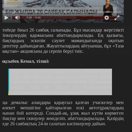
0:00
/ 0:00
қтөбеде биыл 26 саябақ салынады. Бұл нысандар жергілікті
әсіпкерлердің қаржысына абаттандырылады. Ең қызығы,
аябақтардың эскизін сәулет мамандығында оқитын
туденттер дайындаған. Жауаптылардың айтуынша, бұл «Таза
азақстан» акциясына да серпін беруі тиіс.
ақсыбек Кемал, тілші:
Бұл қала орталығындағы үлкен саябақтардың
бірі. Жылдар бойы қараусыз қалған еді. Кейін
жекенің қолынан қала әкімдігінің балансына
өтті. Енді бұл нысан да демеушілердің
қаржысына қайта жаңғыртылады.
аңа демалыс алаңдары қараусыз қалған учаскелер мен
емлекет меншігіне қайтарылған ескі автотұрақтардың
рнынан бой көтереді. Сондай-ақ, ұзақ жыл күтім көрмеген
аябақтар мен скверлер жөнделіп, абаттандырылады. Қазірдің
зінде 26 саябақтың 24-ін салатын кәсіпкерлер дайын.