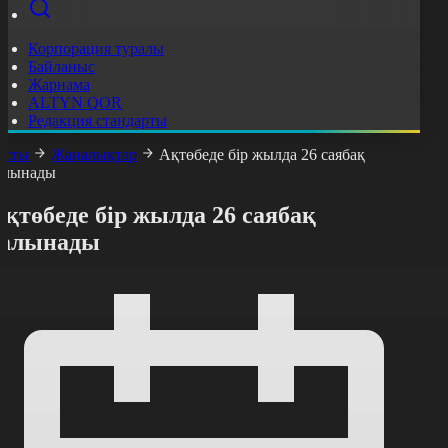
Корпорация туралы
Байланыс
Жарнама
ALTYN QOR
Редакция стандарты
асты
Жаңалықтар
Ақтөбеде бір жылда 26 саябақ
алынады
қтөбеде бір жылда 26 саябақ
салынады