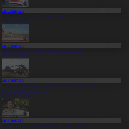
Жаңалықтар
қкерегешың – ақ жартасқа қашалған тарих
7.08.2026, 20:14
Жаңалықтар
иыл тұзды көлдерде 6 адам қайтыс болған
7.08.2026, 20:13
Жаңалықтар
резидент солтүстіктегі тұрғындарды облыстың 90
ылдығымен құттықтады
7.08.2026, 20:11
Жаңалықтар
аңа Конституция – жарқын болашақ кепілі