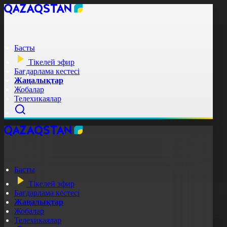
Басты
Тікелей эфир
Бағдарлама кестесі
Жаңалықтар
Жобалар
Телехикаялар
Басты
Тікелей эфир
Бағдарлама кестесі
Жаңалықтар
Жобалар
Телехикаялар