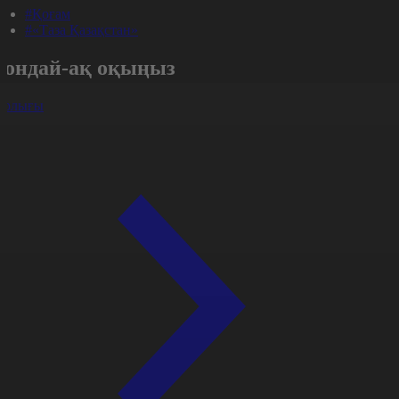
#Қоғам
#«Таза Қазақстан»
Сондай-ақ оқыңыз
арлығы