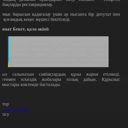
аябақтарды реставрациялау.
ұмыс барысын қадағалау үшін әр нысанға бір депутат пен
ір қоғамдық кеңес мүшесі бекітіледі.
замат Бекет, қала әкімі:
2025 жылғы 15 жобаның құнын алатын болсақ,
біз млрд теңгедей, яғни жергілікті бюджеттен
үнемдеу жасадық. Ескірген бізде парктер,
скверлер көп. 26-ның 16-сы ескірген
саябақтарды реконструкциялау, оны жаңадан
қалыптасып келе жатқан қоғамдық кеңістік.
иыл салынатын саябақтардың құны жария етілмеді.
егенмен эскиздік жобалары толық дайын. Құрылыс
ұмыстары көктемде басталады.
втор
ақсыбек Кемал
өлісу