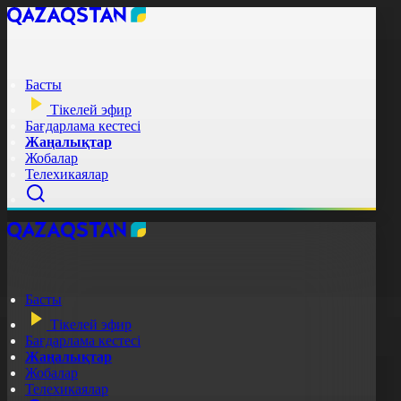
Басты
Тікелей эфир
Бағдарлама кестесі
Жаңалықтар
Жобалар
Телехикаялар
Басты
Тікелей эфир
Бағдарлама кестесі
Жаңалықтар
Жобалар
Телехикаялар