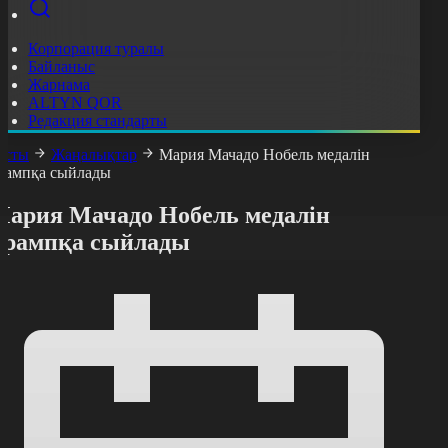
Корпорация туралы
Байланыс
Жарнама
ALTYN QOR
Редакция стандарты
асты
Жаңалықтар
Мария Мачадо Нобель медалін
рампқа сыйлады
Мария Мачадо Нобель медалін
Трампқа сыйлады