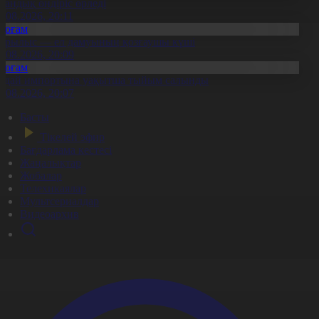
тандық өндіріс өрледі
8.08.2026, 20:11
Қоғам
ұрылыс — ел дамуының қозғаушы күші
8.08.2026, 20:09
Қоғам
идай импортына уақытша тыйым салынды
8.08.2026, 20:07
Басты
Тікелей эфир
Бағдарлама кестесі
Жаңалықтар
Жобалар
Телехикаялар
Мультсериалдар
Видеоархив