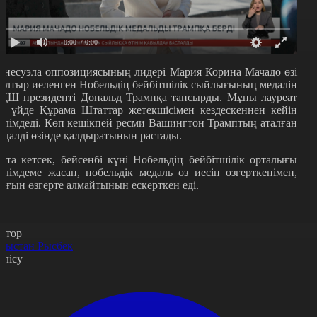
0:00
/ 0:00
енесуэла оппозиция
сы
ны
ң лидері Мария Корина Мачадо өзі
ылтыр иеленген Нобельдің бейбітшілік сыйлығының медалін
ҚШ президенті Дональд Трампқа тапсырды. Мұны лауреат
қ үйде Құрама Штаттар жетекшісімен кездескеннен кейін
әлімдеді. Көп кешікпей ресми Вашингтон Трамптың аталған
едалді өзінде қалдыратынын растады.
йта кетсек, бейсенбі күні Нобельдің бейбітшілік орталығы
әлімдеме жасап, нобельдік медаль өз иесін өзгерткенімен,
тағын өзгерте алмайтынын ескерткен еді.
втор
рыстан Рысбек
өлісу