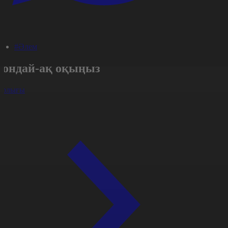
#Әлем
Сондай-ақ оқыңыз
арлығы