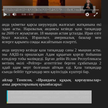
0:00
/ 0:00
ранда үкіметке қарсы шерулердің жалғасып жатқанына екі
птадан асты. Наразылық акциясы кезінде қаза тапқандар
аны 2600-ге жуықтаған. 18 мыңнан астам ұсталды. Иран елге
абуыл жасалса, Израильге, америкалық базалар мен
емелерге қарымта соққы жасайтынын ескертті.
ранда шерулер кезінде қаза тапқандар саны 2 мыңнан асты.
ұны АҚШ-та орналасқан Адам құқығын қорғау бойынша
елсенділер тобы мәлімдеді. Бұған дейін Ислам Республикасы
кіметінің өкілі «Рейтер» агенттігіне берген сұхбатында 2
ыңдай адам мерт болғанын айтқан еді. Қаза тапқандар
расында бейбіт тұрғындар мен қауіпсіздік күштері бар.
кайлар Томпсон, «Ирандағы құқық қорғаушылар»
йымы директорының орынбасары:
16 700 адам ұсталғанын тіркедік. Олар тергеу
изоляторларына апарылып, кінәні күштеп
мойындауға мәжбүр
.