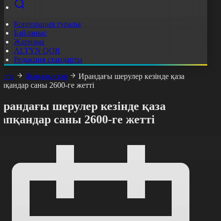
Корпорация туралы
Байланыс
Жарнама
ALTYN QOR
Редакция стандарты
асты
Жаңалықтар
Ирандағы шерулер кезінде қаза
апқандар саны 2600-ге жетті
рандағы шерулер кезінде қаза
апқандар саны 2600-ге жетті