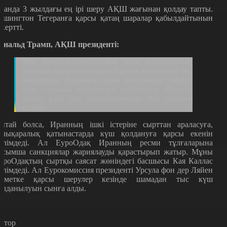
ранда 3 жылдағы ең ірі шеру АҚШ жағынан қолдау тапты.
ашингтон Тегеранға қарсы қатаң шаралар қабылдайтынын
скертті.
ональд Трамп, АҚШ президенті:
Мен демонстранттардың өлімі тоқтағанша,
ирандық шенеуніктермен барлық кездесуден бас
тарттым. Иранмен сауда жасайтын елдерге
баж салығын енгізгенімді көрдіңіздер. Иранды
қайта ұлы елге айналдырыңдар деп айтқым
келеді
.
ытай болса, Иранның ішкі істеріне сырттан араласуға,
алықаралық қатынастарда күш қолдануға қарсы екенін
әлімдеді. Ал ЕуроОдақ Иранның ресми тұлғаларына
осымша санкциялар жариялауды қарастырып жатыр. Мұны
уроОдақтың сыртқы саясат жөніндегі басшысы Кая Каллас
әлімдеді. Ал Еурокомиссия президенті Урсула фон дер Ляйен
кіметке қарсы шерулер кезінде шамадан тыс күш
олданылуын сынға алды.
втор