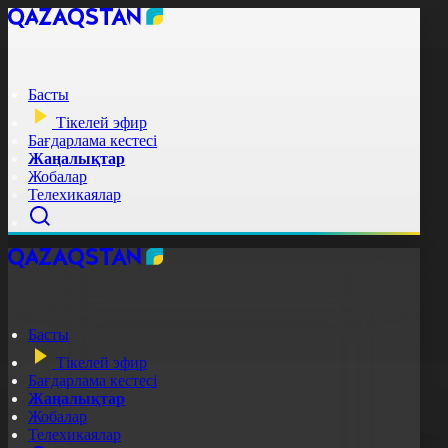
Басты
Тікелей эфир
Бағдарлама кестесі
Жаңалықтар
Жобалар
Телехикаялар
Басты
Тікелей эфир
Бағдарлама кестесі
Жаңалықтар
Жобалар
Телехикаялар