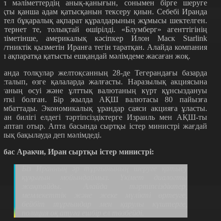
ұл мәліметтердің анық-қанығын, сонымен бірге шеруге
ақты қанша адам қатысқанын тексеру қиын. Себебі Иранда
етел бұқаралық ақпарат құралдарының жұмысы шектелген.
нтернет те, толықтай өшірілді. «Блумберг» агенттігінің
әліметінше, америкалық кәсіпкер Илон Маск Starlink
путниктік қызметін Иранға тегін таратқан. Алайда компания
ұл ақпаратқа қатысты ешқандай мәлімдеме жасаған жоқ.
ранда толқулар желтоқсанның 28-де Тегерандағы базарда
асталып, өзге қалаларда жалғасты. Наразылық акциясына
ағаның өсуі және ұлттық валютаның күрт құнсыздануы
үрткі болған. Бір жылда АҚШ валютасы 80 пайызға
ымбаттады. Экономикалық ұрандар саяси акцияға ұласты.
ран билігі елдегі тәртіпсіздіктерге Израиль мен АҚШ-ты
йыптап отыр. Апта басында сыртқы істер министрі жағдай
олық бақылауда деп мәлімдеді.
ббас Аракчи, Иран сыртқы істер министрі:
Біз Иранның әр тұрғынының шеруге қатысу
құқығын мойындаймыз. Үкімет диалогты
жақтайды. Алайда тәртіпсіздіктер,
мемлекеттік және жеке мүлікті өртеуге,
бейбіт тұрғындар мен қарулы күштерге,
полиция оқ атуға ешбір ел төзбейді.