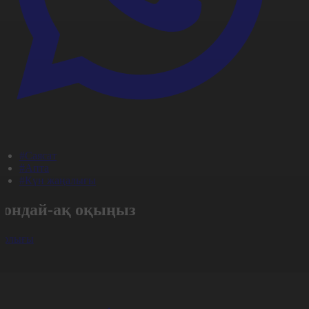
#Саясат
#Апта
#Күн жаңалығы
Сондай-ақ оқыңыз
арлығы