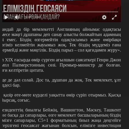
0:00
/ 0:00
Қандай да бір мемлекетті Англияның айнымас одақтасы
емесе мәңгі дұшпаны деп санау алысты болжайтын адамның
өзі емес. Біздің өзгермейтін одақтасымыз және өмірбақи
өргіміз келмейтін жауымыз жоқ. Тек біздің мүддеміз ғана
згермейді және мәңгілік. Біздің парыз – сол қағидамен жүру».
ұл XIX ғасырда өмір сүрген ағылшын саясаткері Генри Джон
емпл Палмерстонның сөзі. Премьер-министр де болған.
лғи келтіретін цитата.
ізде де дәл солай. Дос та, дұшпан да жоқ. Тек мемлекет, ұлт
үддесі бар.
із қазір өте-мөте күрделі уақытта өмір сүріп отырмыз. Қысқа
айырсақ, соғыс.
резиденттің биылғы Бейжің, Вашингтон, Мәскеу, Ташкент
әне басқа да сапарлары, өзге мемлекет басшыларының біздің
лімізге сапарлары, С5+1 форматының биыл жаңа деңгейге
өтерілгені геосаясат жағынан болсын, елімізге инвестиция