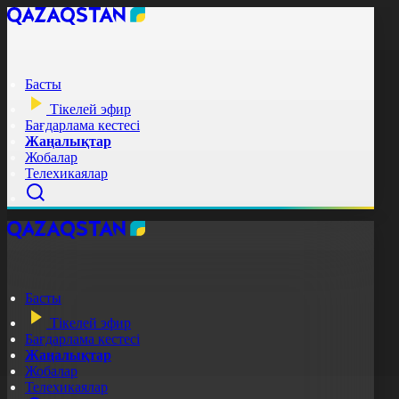
Басты
Тікелей эфир
Бағдарлама кестесі
Жаңалықтар
Жобалар
Телехикаялар
Басты
Тікелей эфир
Бағдарлама кестесі
Жаңалықтар
Жобалар
Телехикаялар