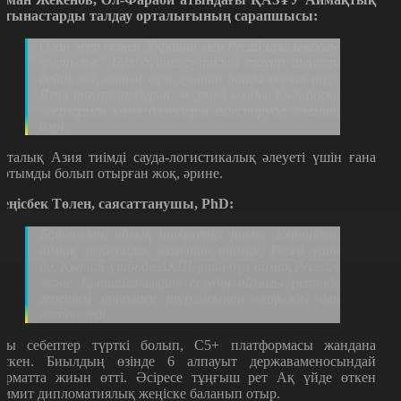
атынастарды талдау орталығының сарапшысы:
Оған әсер еткен Украина мен Ресей арасындағы
қақтығыс. Бұл дүниежүзінідегі тауар шеңбері
дейді ғой, соның бұзылуынан пайда болып тұр.
Яғни тауарлар дұрыс жүрмей қалды. Енді басқа
жерлермен көлік дәліздерін іздестіруде, әлемнің
бәрі.
рталық Азия тиімді сауда-логистикалық әлеуеті үшін ғана
артымды болып отырған жоқ, әрине.
еңісбек Төлен, саясаттанушы, PhD:
Біріншіден, аймақ шикізатқа толы. Екіншіден,
аймақ логистика жағынан тиімді, Ресей үшін
де, Қытай үшін де.АҚШ үшін бұл аймақ Ресейге
және Қытайға ықпал етудің аймағы ретінде
геосаяси орналасу тұрғысынан маңызды деп
есептеледі.
сы себептер түрткі болып, С5+ платформасы жандана
үскен. Биылдың өзінде 6 алпауыт державаменосындай
орматта жиын өтті. Әсіресе тұңғыш рет Ақ үйде өткен
аммит дипломатиялық жеңіске баланып отыр.