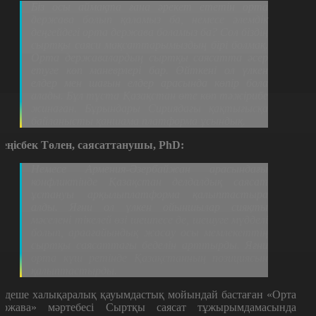
Біз осы аймақта ғана әрекет ететін орта
держава болып қаламыз ба, немесе әлемдік
деңгейдегі орта держава боламыз ба? Сол біздің
сыртқы саяси мақсаттарымыздың бірі болмақ.
Орта державалардың сыртқы саясатта әсер
етуге көп маневрлері бар. Өйткені ол үлкен
елдер мен шағын елдер арасында көпір бола
алады. Бұл тұста Қазақстан өте көп тәжірибе
жинаған. Бұрындары Сириядағы қақтығысқа
байланысты қаншама платформа ұсындық.
еңісбек Төлен, саясаттанушы, PhD:
Немесе Армения-Әзербайжан арасындағы
конфликтінде Қазақстан делдалдық саясат
ұстануы арқылыплатформа қалыптастыра
алды. Яғни ол үлкен ойыншылар сияқты
мәселені тікелей өзі шешпесе де, шешуге мүдделі
болып, араағайындық жасау осы мемлекеттің
сыртқы саясаттағы беделін арттырды. Яғни
орта күш ретінде Қазақстанның позициясын
қалыптастырды.
ндеше халықаралық қауымдастық мойындай бастаған «Орта
ержава» мәртебесі Сыртқы саясат тұжырымдамасында