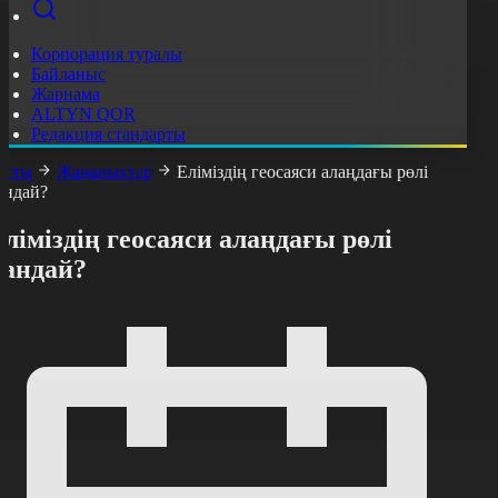
Корпорация туралы
Байланыс
Жарнама
ALTYN QOR
Редакция стандарты
асты
Жаңалықтар
Еліміздің геосаяси алаңдағы рөлі
андай?
ліміздің геосаяси алаңдағы рөлі
қандай?