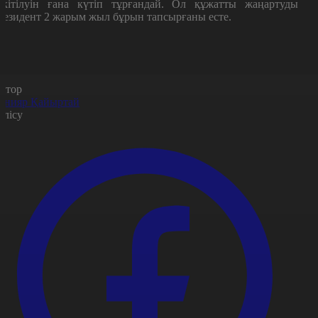
екітілуін ғана күтіп тұрғандай. Ол құжатты жаңартуды
резидент 2 жарым жыл бұрын тапсырғаны есте.
втор
анияр Қайыртай
өлісу