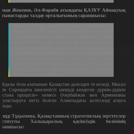
уман Жекенов, Әл-Фараби атындағы ҚАЗҰУ Аймақтық
атынастарды талдау орталығының сарапшысы:
Орта держава дегенде біз қандай міндеттерді
алуымыз керек деген мәселені Қ.Тоқаев БҰҰ
Ассамблеясында айтты: «Әлемде болып
жатқан адамзат баласы бетпе-бет келген
қиыншылықтарды тек ірі державалар емес,
экономиканың қозғаушысы болып отырған орта
дәулетті мемлекеттерге беру керек. Олар
адамзаттың әлеуметтік мәселелерін шешуге
үлкен елдерге қарағанда жиірек пайдалы
болады» дегенді айтты.
айдалы бола алатынын Қазақстан дәлелдеп те келеді. Мысал
шін Сириядағы шиеленісті шешуді көздеген дүркін-дүркін
Астана процесін» немесе Әзербайжан мен Арменияны
атуластыруға негіз болған Алматыдағы келіссөзді атауға
олады.
йнұр Тұқымова, Қазақстанның стратегиялық зерттеулер
нституты Халықаралық қауіпсіздік бөлімінің
арапшысы: