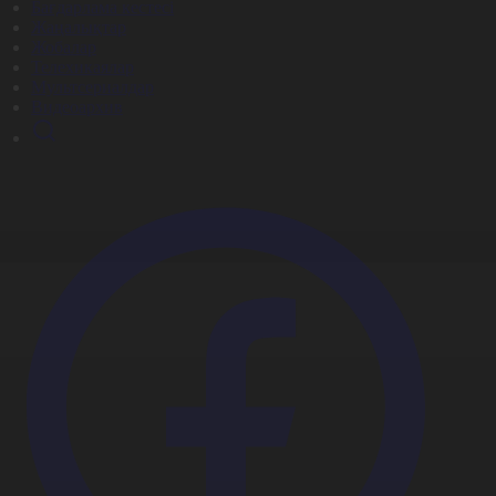
Бағдарлама кестесі
Жаңалықтар
Жобалар
Телехикаялар
Мультсериалдар
Видеоархив