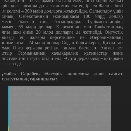
л Қазақстан – осы аймақтағы ғана емес, тіпті көрші Кавказ
ңірін қоса алғанда да – экономикасы ең ірі ел.Жалпы ішкі
нім көлемі – 300 млрд долларға жуықтайды. Салыстыру үшін
йтайық, Өзбекстанның экономикасы 100 млрд доллар
ежесін былтыр ғана бағындырды. Түрікменстандікі,
амамен, 65 млрд доллар. Қырғызстан мен Тәжікстанның
алпы ішкі өнімі 20 млрд долларға да жетпейді. Оңтүстік
авказда ең жоғары көрсеткішке ие Әзербайжанның
кономикасы – 74 млрд доллар.Содан болса керек, Қазақстан
лемде Орта держава ретінде таныла бастаған. Алғаш рет
былтыр
Германияның халықаралық қатынастар және
ауіпсіздік институты біздің елді «Орта державалар» қатарына
іргізген еді.
ұмабек Сарабек, Әлемдік экономика және саясат
нститутының сарапшысы:
Орта держава деген қандай мемлекет? Ол, ең
алдымен, экономикалық әлеуеті елеулі, өзінің
геосаяси салмағы бар және өзінің стратегиялық
автономиясы бар мемлекеттерді айтады.
Халықаралық саясаттың күн тәртібін
анықтамағанмен, осы саясатқа үлес қоса
алатын мемлекеттерді жатқызады.Бірқатар
көрсеткіштер бойынша Қазақстанды да
жатқызуға болады.