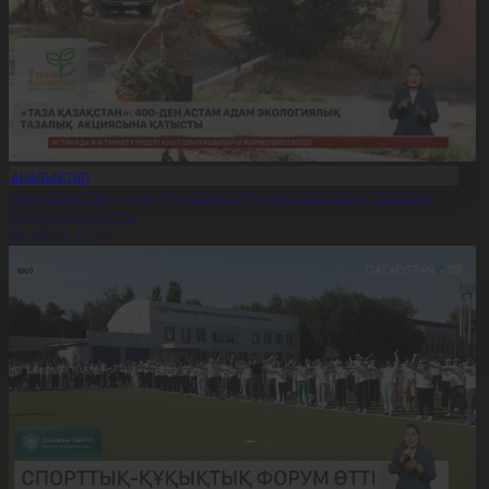
Жаңалықтар
Таза Қазақстан»: 400-ден астам адам экологиялық тазалық
кциясына қатысты
7.08.2026, 17:15