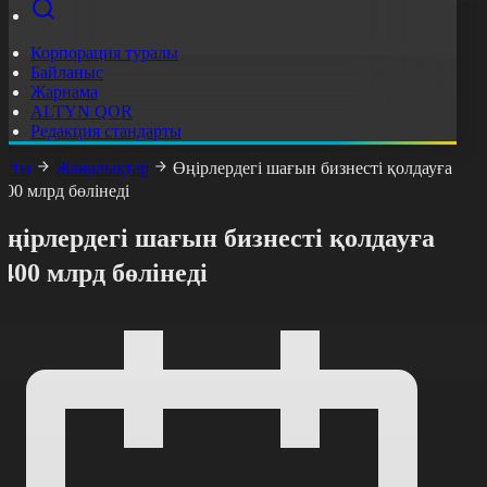
Корпорация туралы
Байланыс
Жарнама
ALTYN QOR
Редакция стандарты
асты
Жаңалықтар
Өңірлердегі шағын бизнесті қолдауға
400 млрд бөлінеді
ңірлердегі шағын бизнесті қолдауға
400 млрд бөлінеді