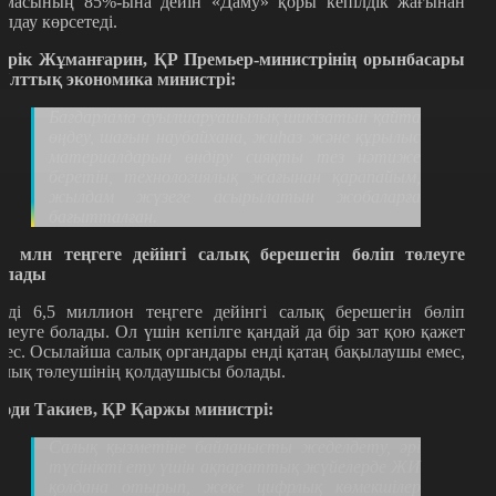
омасының 85%-ына дейін «Даму» қоры кепілдік жағынан
олдау көрсетеді.
ерік Жұманғарин, ҚР Премьер-министрінің орынбасары
 Ұлттық экономика министрі:
Бағдарлама ауылшаруашылық шикізатын қайта
өңдеу, шағын наубайхана, жиһаз және құрылыс
материалдарын өндіру сияқты тез нәтиже
беретін, технологиялық жағынан қарапайым,
жылдам жүзеге асырылатын жобаларға
бағытталған.
,5 млн теңгеге дейінгі салық берешегін бөліп төлеуге
олады
нді 6,5 миллион теңгеге дейінгі салық берешегін бөліп
өлеуге болады. Ол үшін кепілге қандай да бір зат қою қажет
мес. Осылайша салық органдары енді қатаң бақылаушы емес,
алық төлеушінің қолдаушысы болады.
әди Такиев, ҚР Қаржы министрі:
Салық қызметіне байланысты жеделдету, әрі
түсінікті ету үшін ақпараттық жүйелерде ЖИ
қолдана отырып, жеке цифрлық көмекшілер