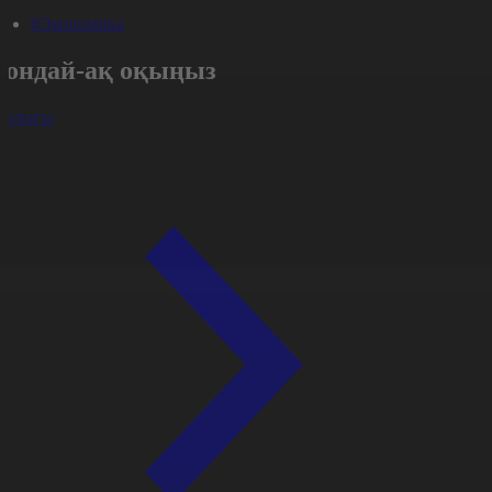
#Экономика
Сондай-ақ оқыңыз
арлығы