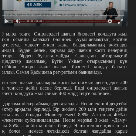
0:00
/ 0:00
00 млрд теңге. Өңірлердегі шағын бизнесті қолдауға жыл
айын осынша қаражат бөлінбек. Ауыл-аймақтың кәсібін
өңгелетуді мақсат еткен жаңа бағдарламаның жоспары
сындай. Бұдан бөлек, қарызы бар шағын кәсіп иелерінің
оттары бірден бұғатталмайды. Салықтан айтарлықтай
еңілдіктер жасалмақ. Бүгін Үкімет отырысының күн
әртібінде микро және шағын бизнесті қолдау бағыты
аралды. Самал Қабышева рет-ретімен баяндайды.
уыл мен шағын қалаларда кәсіп бастаймын дегендерге 200
лн теңгеге дейін несие беріледі. Енді өңірлердегі шағын
изнесті қолдауға жыл сайын 400 млрд теңге бөлінбек.
ағдарлама «Іскер аймақ» деп аталады. Несие екінші деңгейлі
анктер арқылы беріледі. Бір жобаға 200 млн теңгеге дейін
аржы алуға болады. Мөлшерлемесі 8,8%. Ал оның 40%-ы
емлекеттен субсидияланады. Несие мерзімі 3 жыл. «Даму»
оры 85%-ға дейін кепілдік береді. Яғни кепілге қоятын зат
оқ болса немесе жеткіліксіз болған жағдайда қарыз