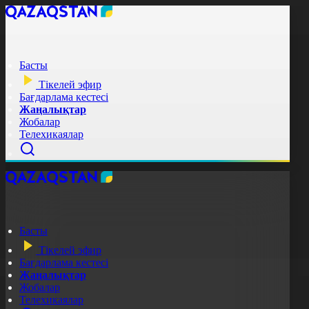
Басты
Тікелей эфир
Бағдарлама кестесі
Жаңалықтар
Жобалар
Телехикаялар
Басты
Тікелей эфир
Бағдарлама кестесі
Жаңалықтар
Жобалар
Телехикаялар