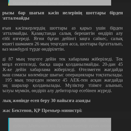
болатынын атап өту керек.
арызы бар шағын кәсіп иелерінің шоттары бірден
ұғатталмайды
ағын кәсіпкерлердің шоттары аз қарыз үшін бірден
ұғатталмайды. Қазақстанда салық берешегін өндіріп алу
әртібі өзгереді. Яғни бұған дейінгі заңға сәйкес, салық
ерешегі шамамен 26 мың теңгеден асса, шоттары бұғатталып,
арыз мәжбүрлі түрде өндірілетін.
нді 87 мың теңгеге дейін тек хабарлама жіберіледі. Тек
сімпұл есептеледі, басқа шара қолданылмайды. 20-дан 45
ЕК-ке дейін хабарлама жіберіледі. Өтелмеген жағдайда
орыш сомасы көлемінде шығыс операциялары тоқтатылады.
л 195 мың теңгеден немесе 45 АЕК-тен асқан жағдайда
атаң шаралар қолданылады. Мүліктер тізімге алынып,
атылуы мүмкін, өндіріп алу дебиторлар есебінен жүреді.
алық жөнінде есеп беру 30 пайызға азаяды
лжас Бектенов, ҚР Премьер-министрі
:
Айыппұл салуға емес, алдын алуға баса назар
аудару. Ықтимал заң бұзушылықтар орын алған
кезде алдын ала хабардар ету тетігі енігізледі.