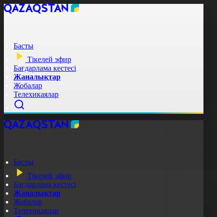
Басты
Тікелей эфир
Бағдарлама кестесі
Жаңалықтар
Жобалар
Телехикаялар
Басты
Тікелей эфир
Бағдарлама кестесі
Жаңалықтар
Жобалар
Телехикаялар