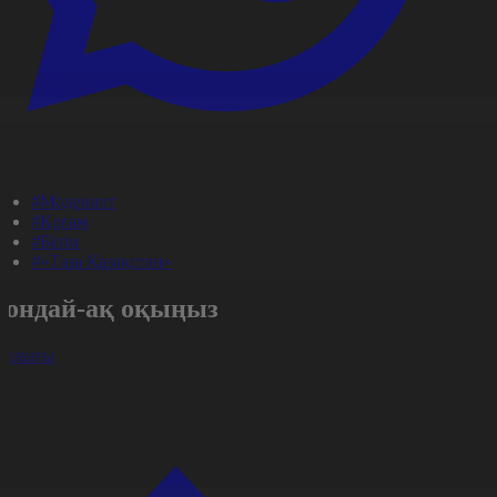
#Мәдениет
#Қоғам
#Білім
#«Таза Қазақстан»
Сондай-ақ оқыңыз
арлығы