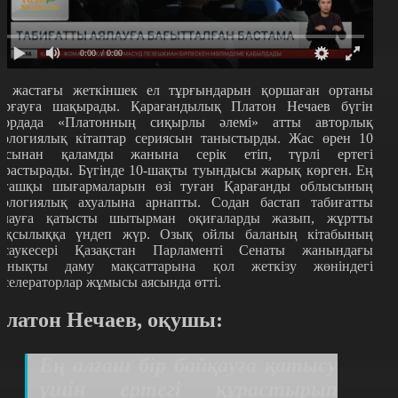
0:00
/ 0:00
2 жастағы жеткіншек ел тұрғындарын қоршаған ортаны
орғауға шақырады. Қарағандылық Платон Нечаев бүгін
лордада «Платонның сиқырлы әлемі» атты авторлық
кологиялық кітаптар сериясын таныстырды. Жас өрен 10
асынан қаламды жанына серік етіп, түрлі ертегі
ұрастырады. Бүгінде 10-шақты туындысы жарық көрген. Ең
лғашқы шығармаларын өзі туған Қарағанды облысының
кологиялық ахуалына арнапты. Содан бастап табиғатты
ялауға қатысты шытырман оқиғаларды жазып, жұртты
ақсылыққа үндеп жүр. Озық ойлы баланың кітабының
ұсаукесері Қазақстан Парламенті Сенаты жанындағы
рнықты даму мақсаттарына қол жеткізу жөніндегі
кселераторлар жұмысы аясында өтті.
Платон Нечаев, оқушы:
Ең алғаш бір байқауға қатысу
үшін ертегі құрастырып