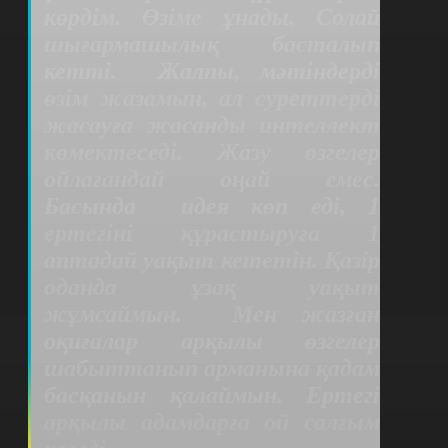
көрдім. Өзіме ұнады. Солай
шығармашылық басталып
кетті.
Жалпы, мәтіндерді
өзім жазамын, ал суреттерді
жасауға жасанды интеллект
көмектеседі. Жазу өзгелер
ойлағандай оңай емес.
Басында
идея көп еді, 1
ертегіні құрастыруға 1
аптадай уақыт кететін. Қазір
оданда ұзақ уақыт
жұмсаймын.
Мен жазған
оқиғалар арқылы өзгелер
шабыттанып арманына қадам
басқанын қалаймын. Ертегі
арқылы адамдарға ой салғым