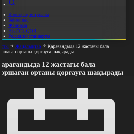
Корпорация туралы
Байланыс
Жарнама
ALTYN QOR
Редакция стандарты
асты
Жаңалықтар
Қарағандыда 12 жастағы бала
оршаған ортаны қорғауға шақырады
Қарағандыда 12 жастағы бала
қоршаған ортаны қорғауға шақырады