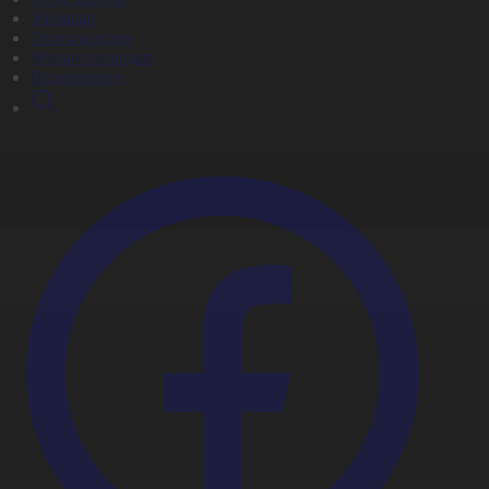
Жобалар
Телехикаялар
Мультсериалдар
Видеоархив