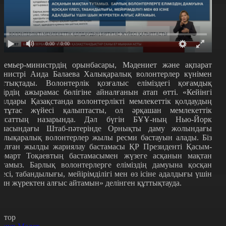
0:00
/ 0:00
ремьер-министрдің орынбасары, Мәдениет және ақпарат
инистрі Аида Балаева Халықаралық волонтерлер күнімен
ұттықтады. Волонтерлік қозғалыс еліміздегі қоғамдық
мірдің ажырамас бөлігіне айналғанын атап өтті. «Кейінгі
ылдары Қазақстанда волонтерлікті мемлекеттік қолдаудың
іртұтас жүйесі қалыптасты, ол әрқашан мемлекеттік
аясаттың назарында. Дәл бүгін БҰҰ-ның Нью-Йорк
аласындағы Штаб-пәтерінде Орнықты даму жолындағы
алықаралық волонтерлер жылы ресми бастауын алады. Біз
талған жылды жариялау бастамасы ҚР Президенті Қасым-
омарт Тоқаевтың бастамасымен жүзеге асқанын мақтан
ұтамыз. Барлық волонтерлерге еліміздің дамуына қосқан
лесі, табандылығы, мейірімділігі мен өз ісіне адалдығы үшін
ын жүректен алғыс айтамын» делінген құттықтауда.
втор