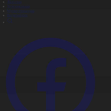
Жобалар
Телехикаялар
Мультсериалдар
Видеоархив