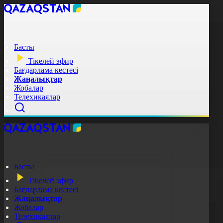
Басты
Тікелей эфир
Бағдарлама кестесі
Жаңалықтар
Жобалар
Телехикаялар
Басты
Тікелей эфир
Бағдарлама кестесі
Жаңалықтар
Жобалар
Телехикаялар