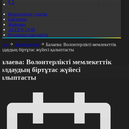
Корпорация туралы
Байланыс
Жарнама
ALTYN QOR
Редакция стандарты
асты
Жаңалықтар
Балаева: Волонтерлікті мемлекеттік
олдаудың біртұтас жүйесі қалыптасты
алаева: Волонтерлікті мемлекеттік
олдаудың біртұтас жүйесі
қалыптасты