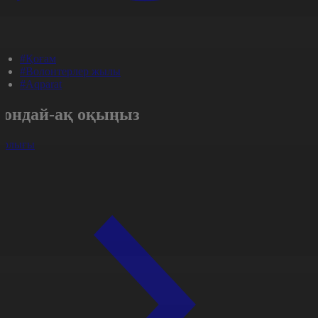
#Қоғам
#Волонтерлер жылы
#Aqparat
Сондай-ақ оқыңыз
арлығы