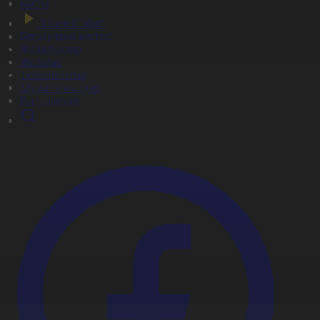
Басты
Тікелей эфир
Бағдарлама кестесі
Жаңалықтар
Жобалар
Телехикаялар
Мультсериалдар
Видеоархив