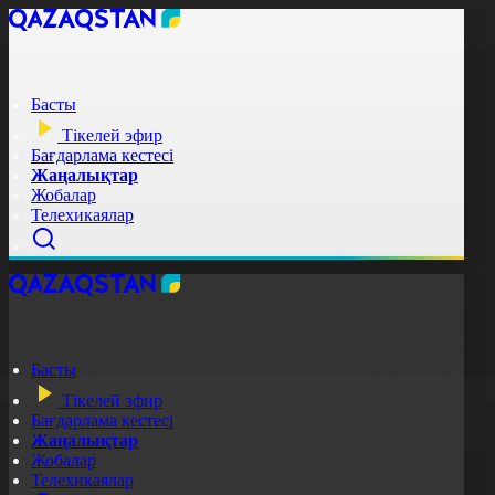
Басты
Тікелей эфир
Бағдарлама кестесі
Жаңалықтар
Жобалар
Телехикаялар
Басты
Тікелей эфир
Бағдарлама кестесі
Жаңалықтар
Жобалар
Телехикаялар