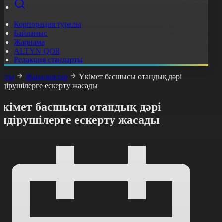
Корпорация туралы
Байланыс
Жарнама
ALTYN QOR
Редакция стандарты
асты
Жаңалықтар
Үкімет басшысы отандық дәрі
ндірушілерге ескерту жасады
Үкімет басшысы отандық дәрі
ндірушілерге ескерту жасады