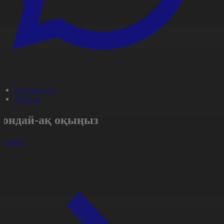
#Экономика
#Қоғам
Сондай-ақ оқыңыз
арлығы