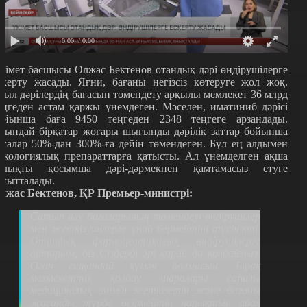
0:00
/ 0:00
кімет басшысы Олжас Бектенов отандық дәрі өндірушілерге
скерту жасады. Яғни, бағаны негізсіз көтеруге жол жоқ.
иыл дәрілердің бағасын төмендету арқылы мемлекет 36 млрд
еңгеден астам қаржы үнемдеген. Мәселен, иматиниб дәрісі
ойынша баға 9450 теңгеден 2348 теңгеге арзандады.
сындай бірқатар жоғары шығынды дәрілік заттар бойынша
ағалар 50%-дан 300%-ға дейін төмендеген. Бұл ең алдымен
нкологиялық препараттарға қатысты. Ал үнемделген ақша
алықты қосымша дәрі-дәрмекпен қамтамасыз етуге
ағытталады.
лжас Бектенов, ҚР Премьер-министрі:
Сатып алу бағаларының төмендеуі өндірушілер
мен жеткізушілерге ұнай бермейтіні түсінікті.
Отандық фармацевтикалық өндірушілерге
айтарым, біз Сіздерді әрі қарай да қолдаймыз.
Оған ешқандай күмән болмасын. Бірақ
мемлекеттік қолдау шаралары сапалы
медициналық өнімді жеткізетін және бағаны
жасанды түрде өсірмейтін нарықтың адал