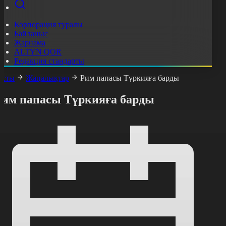
Корпорация туралы
Байланыс
Жарнама
ALTYN QOR
Редакция стандарты
асты
Жаңалықтар
Рим папасы Түркияға барды
Рим папасы Түркияға барды