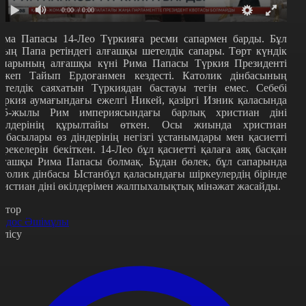
0:00
/ 0:00
има Папасы 14-Лео Түркияға ресми сапармен барды. Бұл
ның Папа ретіндегі алғашқы шетелдік сапары. Төрт күндік
апарының алғашқы күні Рима Папасы Түркия Президенті
ежеп Тайып Ердоғанмен кездесті. Католик дінбасының
етелдік саяхатын Түркиядан бастауы тегін емес. Себебі
үркия аумағындағы ежелгі Никей, қазіргі Изник қаласында
25-жылы Рим империясындағы барлық христиан діні
кілдерінің құрылтайы өткен. Осы жиында христиан
інбасылары өз діндерінің негізгі ұстанымдары мен қасиетті
ерекелерін бекіткен. 14-Лео бұл қасиетті қалаға аяқ басқан
лғашқы Рима Папасы болмақ. Бұдан бөлек, бұл сапарында
атолик дінбасы Ыстанбұл қаласындағы шіркеулердің бірінде
ристиан діні өкілдерімен жалпыхалықтық мінәжат жасайды.
втор
йдос Әшімұлы
өлісу