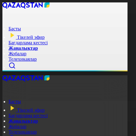
Басты
Тікелей эфир
Бағдарлама кестесі
Жаңалықтар
Жобалар
Телехикаялар
Басты
Тікелей эфир
Бағдарлама кестесі
Жаңалықтар
Жобалар
Телехикаялар