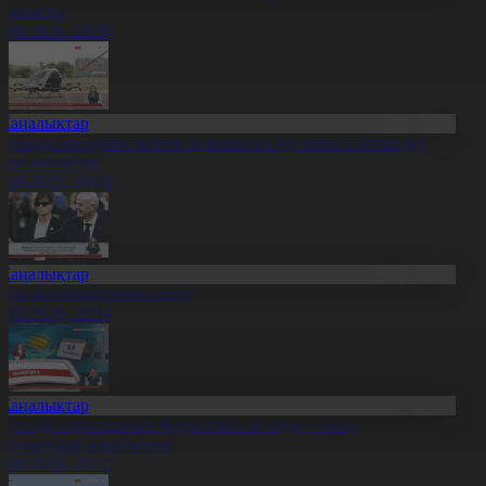
тсалысты
6.08.2026, 20:20
Жаңалықтар
станада жолаушы мінген ұшқышсыз әуе кемесі алғаш рет
уеге көтерілді
6.08.2026, 20:19
Жаңалықтар
лем жаңалықтарына шолу
6.08.2026, 20:14
Жаңалықтар
етелдік сарапшылар: Құрылтай сайлауы – саяси
аңғырудың жаңа кезеңі
6.08.2026, 20:12