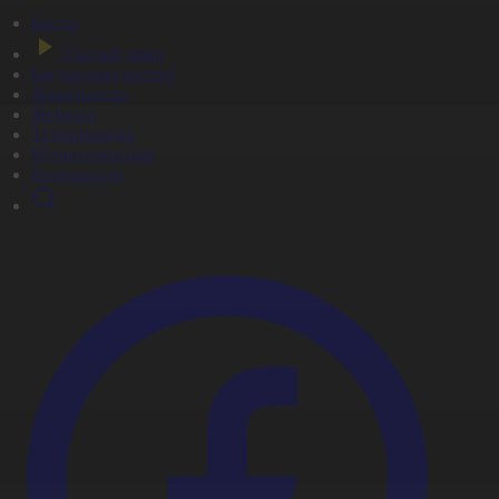
Басты
Тікелей эфир
Бағдарлама кестесі
Жаңалықтар
Жобалар
Телехикаялар
Мультсериалдар
Видеоархив