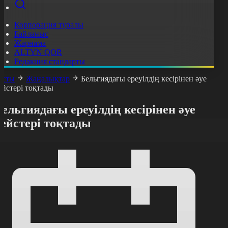
Корпорация туралы
Байланыс
Жарнама
ALTYN QOR
Редакция стандарты
асты
Жаңалықтар
Бельгиядағы ереуілдің кесірінен әуе
ейстері тоқтады
ельгиядағы ереуілдің кесірінен әуе
ейстері тоқтады