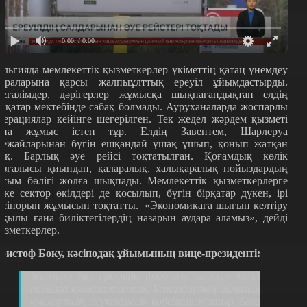
0:00
/ 0:00
ельгияда мемлекеттік қызметкерлер үкіметтің қатаң үнемдеу
араларына қарсы жалпыұлттық ереуіл ұйымдастырды.
ұғалімдер, дәрігерлер жұмысқа шықпағандықтан елдің
ірқатар мектебінде сабақ болмады. Ауруханаларда жоспарлы
перациялар кейінге шегерілген. Тек жедел жәрдем қызметі
ана жұмыс істеп тұр. Елдің Завентем, Шарлеруа
уежайларынан бүгін ешқандай ұшақ ұшып, қонып жатқан
оқ. Барлық әуе рейсі тоқтатылған. Қоғамдық көлік
озғалысы қиындап, қаларалық, халықаралық пойыздардың
асым бөлігі жолға шықпады. Мемлекеттік қызметкерлерге
еке сектор өкілдері де қосылып, бүгін бірқатар дүкен, ірі
әсіпорын жұмысын тоқтатты. «Экономикаға шығын келтіру
рқылы ғана биліктегілердің назарын аудара аламыз», дейді
ызметкерлер.
ристоф Боку, кәсіподақ ұйымының вице-президенті:
Жоғарғы оқу орнында білім алу ақысын 42-43
пайызға қымбаттатпақ. Ұстаздардың айлығын
қысқартып, жүктемесін көбейтіп жатыр. Баға