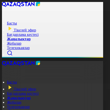
Басты
Тікелей эфир
Бағдарлама кестесі
Жаңалықтар
Жобалар
Телехикаялар
Басты
Тікелей эфир
Бағдарлама кестесі
Жаңалықтар
Жобалар
Телехикаялар