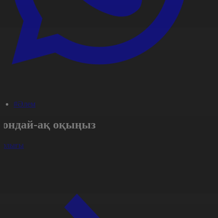
#Әлем
Сондай-ақ оқыңыз
арлығы