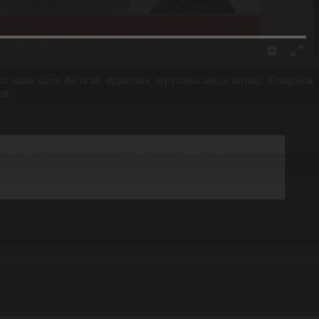
ш адам қазір Жетісай аудандық ауруханасында жатыр. Олардың
ын.
ағдайы ауыр, бірақ тұрақты деп мәлімет таратты.
ап шеккен қыз 7 жаста. Науқастарға интенсивті
ада жедел медицина желісі бойынша күшейтілген жұмыс
әне психологиялық қолдаумен қамтамасыз етілді. Ал
еткерлері тексеру шараларын жүргізуде.