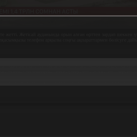
е жетті. Жетісай ауданында орын алған өрттен зардап шеккен ү
Әбілқасымқызы телефон арқылы соңғы ақпараттармен бөлісуге дай
хананың жансақтау бөлімінде жатыр. Дәрігерлер үшеуінің де ж
 жастағы әйел кісі. Ал екінші науқас 39 жастағы ер адам. Зард
айы салалық мамандардың толық бақылауына алынған. Аурухан
елерінен қосымша мамандар тартылып, қажетті дәрі-дәрмекпен ж
ондай-ақ
төтенше жағдай мен құқық қорғау органдарының қызм