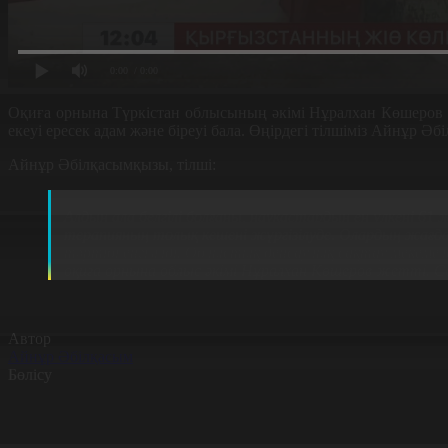
0:00
/ 0:00
Оқиға орнына Түркістан облысының әкімі Нұралхан Көшеров т
екеуі ересек адам және біреуі бала. Өңірдегі тілшіміз Айнұр 
Айнұр Әбілқасымқызы, тілші:
Қазір өрттен зардап шеккен үш науқас аудандық ауру
Алдын ала белгілі болғаны, науқастардың ең үлкені 61
терапияның толық кешені жүргізілуде. Олардың жағд
тәртібі енгізілді. Облыстық денсаулық сақтау мекем
оқиға орнына облыс әкімі Нұралхан Көшеров жетті. С
Автор
Айнұр Әбілқасым
Бөлісу