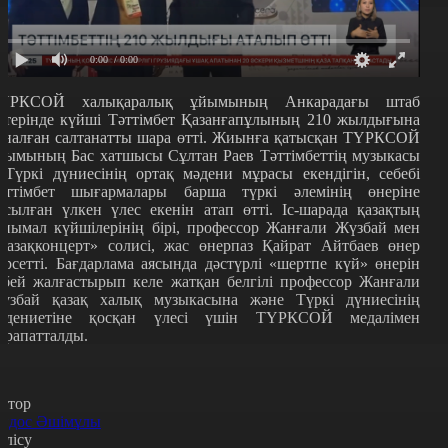
0:00
/ 0:00
ҮРКСОЙ халықаралық ұйымының Анкарадағы штаб
әтерінде күйші Тәттімбет Қазанғапұлының 210 жылдығына
рналған салтанатты шара өтті. Жиынға қатысқан ТҮРКСОЙ
йымының Бас хатшысы Сұлтан Раев Тәттімбеттің музыкасы
 Түркі дүниесінің ортақ мәдени мұрасы екендігін, себебі
әттімбет шығармалары барша түркі әлемінің өнеріне
осылған үлкен үлес екенін атап өтті.
Іс-шарада қазақтың
анымал күйшілерінің бірі, профессор Жанғали Жүзбай мен
Қазақконцерт» солисі, жас өнерпаз Қайрат Айтбаев өнер
өрсетті. Бағдарлама аясында дәстүрлі «шертпе күй» өнерін
збей жалғастырып келе жатқан белгілі профессор Жанғали
үзбай қазақ халық музыкасына және Түркі дүниесінің
әдениетіне қосқан үлесі үшін ТҮРКСОЙ медалімен
арапатталды.
втор
йдос Әшімұлы
өлісу