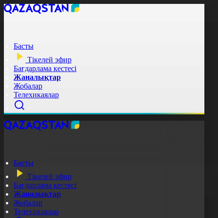
Басты
Тікелей эфир
Бағдарлама кестесі
Жаңалықтар
Жобалар
Телехикаялар
Басты
Тікелей эфир
Бағдарлама кестесі
Жаңалықтар
Жобалар
Телехикаялар