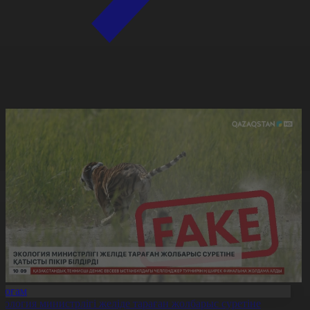
Қоғам
кология министрлігі желіде тараған жолбарыс суретіне