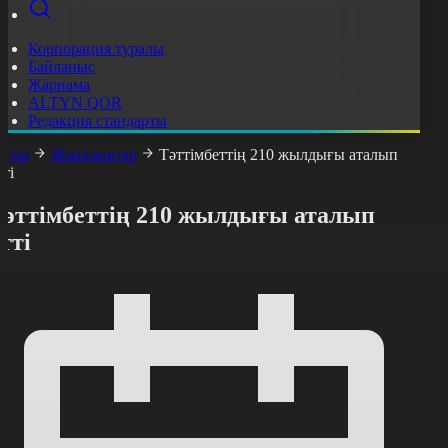
Корпорация туралы
Байланыс
Жарнама
ALTYN QOR
Редакция стандарты
асты
Жаңалықтар
Тәттімбеттің 210 жылдығы аталып
тті
Тәттімбеттің 210 жылдығы аталып
тті