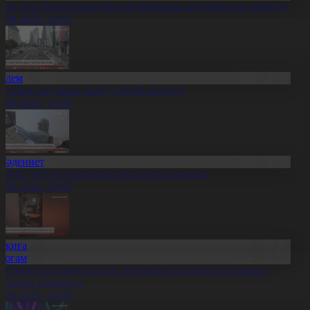
ран мен Оман Ормұз бұғазы бойынша келісімге қол жеткізді
6.08.2026, 10:05
Әлем
ытайға кіру және шығу тәртібі өзгереді
6.08.2026, 10:05
Мәдениет
ӘМС-тегі миллиардтар бақылауға алынады
6.08.2026, 10:05
Оқиға
Қоғам
скемендегі коммуналдық мекемелер күшейтілген жұмыс
естесіне көшірілді
6.08.2026, 10:05