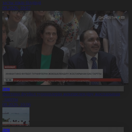
атысты пікір білдірді
6.08.2026, 10:07
Әлем
нфантино футбол турнирлерін жекешелендіру жоспарынан
ас тартты
6.08.2026, 10:06
Әлем