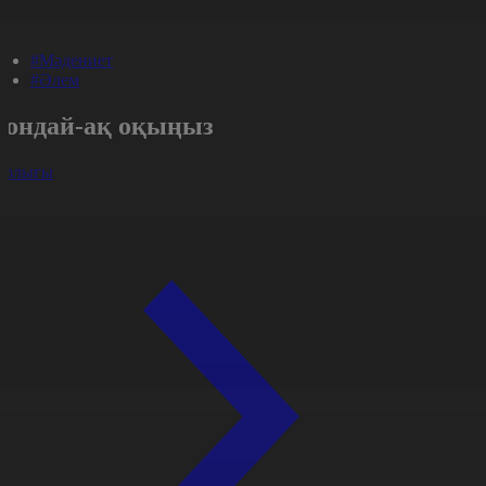
#Мәдениет
#Әлем
Сондай-ақ оқыңыз
арлығы