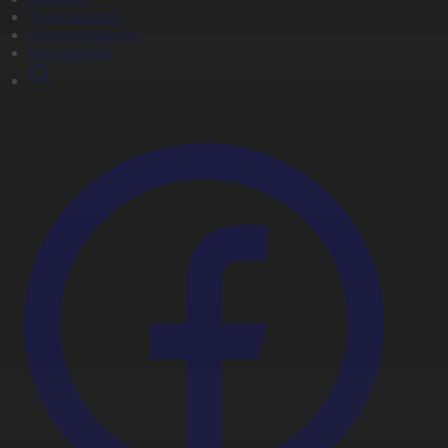
Телехикаялар
Мультсериалдар
Видеоархив