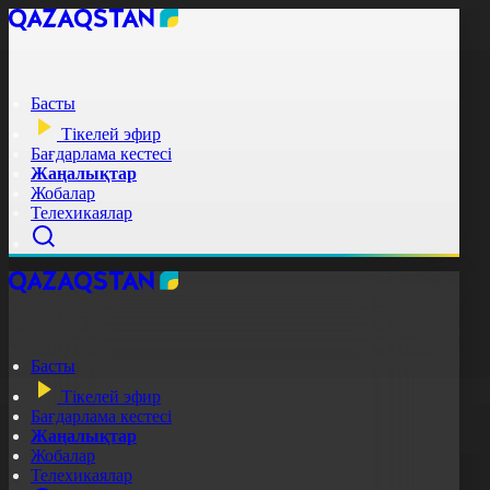
Басты
Тікелей эфир
Бағдарлама кестесі
Жаңалықтар
Жобалар
Телехикаялар
Басты
Тікелей эфир
Бағдарлама кестесі
Жаңалықтар
Жобалар
Телехикаялар