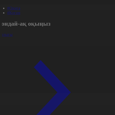
#Оқиға
#Қоғам
Сондай-ақ оқыңыз
арлығы