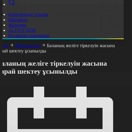
Корпорация туралы
Байланыс
Жарнама
ALTYN QOR
Редакция стандарты
асты
Жаңалықтар
Баланың желіге тіркелуін жасына
арай шектеу ұсынылды
Баланың желіге тіркелуін жасына
қарай шектеу ұсынылды