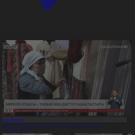
Жаңалықтар
ерейлі отбасы – тәрбие мен дәстүр сабақтастығы
7.08.2026, 20:19