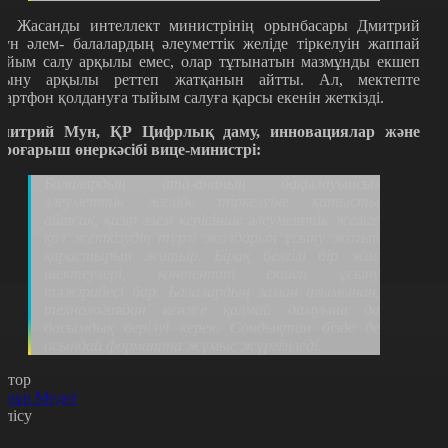
л Жасанды интеллект министрінің орынбасары Дмитрий
ун әлем- балалардың әлеуметтік желіде тіркелуін жаппай
ыйым салу арқылы емес, олар тұтынатын мазмұнды екшеп
сыну арқылы реттеп жатқанын айтты. Ал, мектепте
мартфон қолдануға тыйым салуға қарсы екенін жеткізді.
митрий Мун, ҚР Цифрлық даму, инновациялар және
эроғарыш өнеркәсібі вице-министрі:
Балалардың ата-ананың бақылауынсыз
әлеуметтік желіде тіркелуіне қатысты
айтсақ, қазір әлем керісінше әлеуметтік желіге
қол жеткізудің түрлі жолдарын ұсыну жағын
қарастырып жатыр. Бірақ белгілі бір жас
шектеулері, контентті екшеп ұсыну
тәжірибесі бар. Балалардың заман ағымынан,
технологиядан кенже қалмай дамуына да
басымдық берілуі керек. Сондықтан бізде де
осындай форматта жұмыс жүргізіледі.
втор
рнұр Медет
өлісу